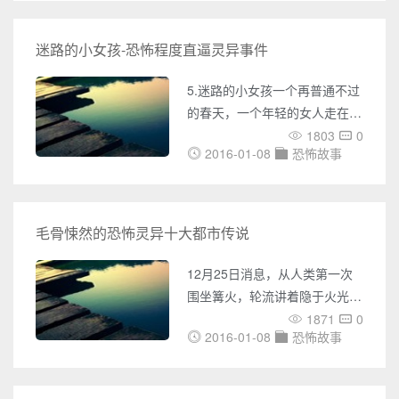
地农委畜牧兽医处工作
青石板路几乎穿过了这个镇子。
镇上有个临江的码头，客商们在
迷路的小女孩-恐怖程度直逼灵异事件
沿江上下运送货物的当中，有时
会在这儿停留。码头边上有一长
5.迷路的小女孩一个再普通不过
排的竹林，郁郁葱葱，河风吹过
的春天，一个年轻的女人走在街
的时候，竹林左右摇摆，随风沙
上，看到一个小孩坐在街边哭
1803
0
沙作响。孩子们有时候爱上这儿
2016-01-08
恐怖故事
泣。于是，她停下来询问这个小
来玩，在炎热的夏天，甚至还都
女孩怎么了，小女孩告诉说她迷
脱光了追逐着扑通扑通跳下河里
路了。小女孩一边抽泣着，一边
去，嬉
问她是否可以帮助她找到回家的
毛骨悚然的恐怖灵异十大都市传说
路。这个年轻的女人十分怜惜小
女孩，就欣然答应了。益海嘉里
12月25日消息，从人类第一次
奇闻怪事---嘉里大通世界奇闻幸
围坐篝火，轮流讲着隐于火光背
运的是，小女孩知道地址，对她
后的神秘故事后，神话传说就遍
1871
0
的家也有一个大致的印象。很
2016-01-08
恐怖故事
布各地、深入人心。这些故事不
快，她们找到了家。前门锁着，
乏连环杀手、恐怖疯人和可怕怪
小女孩够不着门铃，就叫年轻的
物，当传说遇上杀手，就成为令