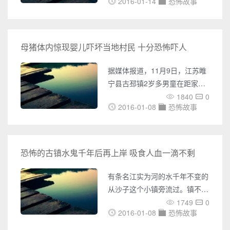
内外UFO事件的报道，包括
2016-01-14
恐怖故事
熊孩子,电闸,男子,恐怖袭击
UFO目击、不明飞行物体的照
212330社会万象/enpproperty
片、视频等各种神秘事件。您还
近日，南京秦淮警方接到多起奇
可以了解到各种灵异事件的报
葩警情，甚至有些报警电话就是
母猪体内惊现婴儿吓坏当地村民 十分恐怖吓人
道，包括鬼魂附身、异象出现等
恶意“骚扰”，浪费了大量警力。
各种令人毛骨悚然的事件。同
在“110”宣传日，警方提醒市
据媒体报道，11月9日，江苏睢
时，奇闻网还收集了大量未解之
民，一定要珍惜警力，虚假报警
宁县古邳镇2岁多男童在距家七
谜的
也会受到处罚。报警&ldqu
八十米外玩耍时，被邻居家的母
1840
0
2016-01-08
恐怖故事
猪咬伤致死，法医尸检后发现，
孩子的头骨与毛发还残留在猪体
内。 事发后，警方介入调查。
经查，遇害男童出生于2012年7
恐怖的古镇水鬼千年后再上岸 吸食人血一滴不剩
月，是在家西侧树林玩耍时，被
邻家母猪咬伤致死。民警表示，
有条名江实为河的水千年不变的
法医尸检后在咬人母猪的体内找
从沙子这个小镇旁流过。镇不
到了遇害男童的毛发和部分头
大，但是整个镇里的民居都是清
1749
0
骨，确定孩子确系被母猪啃咬致
2016-01-08
恐怖故事
朝时留下的建筑，偶尔也有拍戏
死。 家猪为何会发狂咬人？当
的剧组来此地取景。一条宽宽的