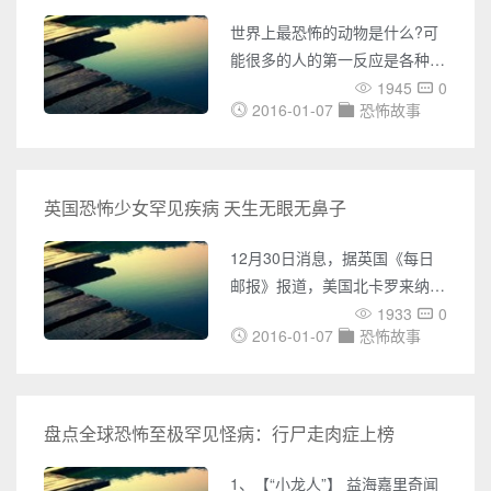
2. 萨加达悬棺- 菲律宾当地的伊
世界上最恐怖的动物是什么?可
格洛族 (Igorot) 有个习俗，他们
能很多的人的第一反应是各种毒
会将死者的棺材悬吊在崖上，他
蛇，或猛兽。除了这些比较大型
1945
0
们认为这样能保存死者的遗体，
2016-01-07
恐怖故事
的或者充满毒性的动物之外，是
使
否还有其他对人类的威胁更加大
的?例如蚂蟥、帝皇蝎、毒蜘蛛
还有蜱等等潜伏在我们身边的小
英国恐怖少女罕见疾病 天生无眼无鼻子
毒物。今天我们就一起来看看1.
蚂蟥 益海嘉里奇闻怪事---嘉里
12月30日消息，据英国《每日
大通世界奇闻 蚂蟥水生环节动
邮报》报道，美国北卡罗来纳州
物。蚂蟥是大型蛭类，体长5～6
的一名女孩天生患有一种罕见疾
1933
0
厘米，最宽处0.8～1.1厘米。背
2016-01-07
恐怖故事
病：没有眼睛和鼻子。 目
面凸，腹面平，体前端尖细，后
前，医生准备利用她头骨上的骨
端钝圆。
头，重建其面部。 这名女子名
叫卡茜迪·胡珀，现年18岁据报
盘点全球恐怖至极罕见怪病：行尸走肉症上榜
道，在胡珀出生后，她的病情曾
令所有医生感到困惑，尤其是她
1、【“小龙人”】 益海嘉里奇闻