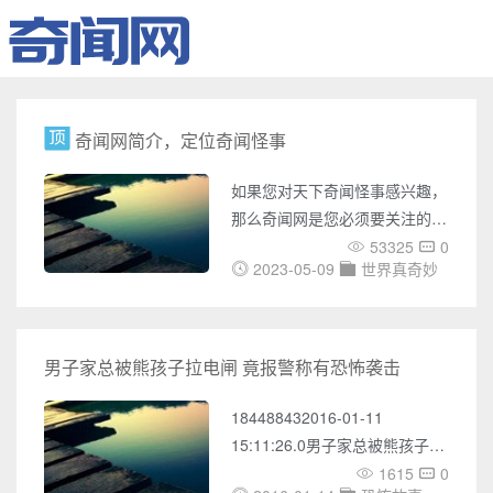
奇闻网简介，定位奇闻怪事
如果您对天下奇闻怪事感兴趣，
那么奇闻网是您必须要关注的网
站。奇闻网是一个专门介绍世界
53325
0
2023-05-09
世界真奇妙
各地奇闻怪事的网站，它涵盖了
UFO事件、灵异事件、未解之
谜、世界之最、奇闻趣事、天下
奇闻、恐怖故事、考古发现、宇
男子家总被熊孩子拉电闸 竟报警称有恐怖袭击
宙奥秘、吉尼斯记录等多个方
面，它的内容极为丰富，涉及面
184488432016-01-11
广，为您带来了无数神秘之旅。
15:11:26.0男子家总被熊孩子拉
在奇闻网上，您可以了解各种国
电闸 竟报警称有恐怖袭击民警,
1615
0