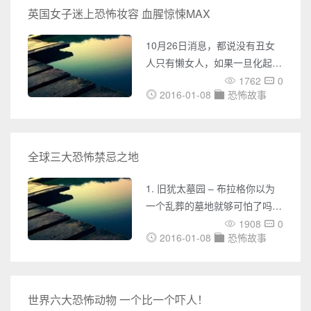
女
人毛骨悚然的恐怖故事了。我们
英国女子迷上恐怖妆容 血腥惊悚MAX
从小就被教育道：不要相信陌生
人。当我们长大成人，便不自觉
10月26日消息，都说没有丑女
地害怕黑夜，因为怪物就藏在夜
人只有懒女人，如果一旦化起妆
色里。 1.没有人听见的叫喊 在
可能真的不是丑女人，也可能不
1762
0
某些大学校园里，住校的学生有
2016-01-08
恐怖故事
是美女，也有可能是血腥惊悚N
一个传统，那就是在特定的时间
次方的女人。 英国女子迷上恐
可以尖
怖妆容 血腥惊悚MAX 英国女子
迷上恐怖妆容 血腥惊悚MAX日
全球三大恐怖禁忌之地
前，英国一位28岁的瑞典私人健
身教练艾玛·海德曼(Emma
1. 旧犹太墓园 – 布拉格你以为
Hedman)用化妆品为自己打造
一个乱葬的墓地就够可怕了吗?
出一系列恐怖妆容，并因此获得
这个墓园从1478年开始，墓地
1908
0
数千名粉丝。艾玛称自己并不是
2016-01-08
恐怖故事
就层层堆迭，据统计大约堆迭了
专业的化妆师，开始画恐
有超过12层，虽然眼睛所见只有
12000个墓碑，但估计一共有超
过10万人葬在这里。 益海嘉里
世界六大恐怖动物 一个比一个吓人！
奇闻怪事---嘉里大通世界奇闻