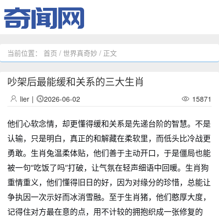
当前位置：
首页
/
世界真奇妙
/ 正文
吵架后最能缓和关系的三大生肖
lier
|
2026-06-02
15871
他们心软念情，却更懂得缓和关系是先递台阶的智慧。不是
认输，只是明白，真正的和解藏在柔软里，而低头比冷战更
勇敢。生肖兔温柔体贴，他们善于主动开口，于是僵局也能
被一句“吃饭了吗”打破，让气氛在轻声细语中回暖。生肖狗
重情重义，他们懂得旧日的好，因为对缘分的珍惜，总能让
争执因一次示好而冰消雪融。至于生肖猪，他们憨厚大度，
记得住对方最在意的点，用不计较的拥抱织成一张修复的