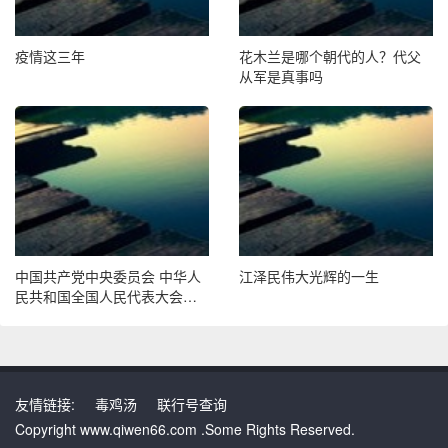
疫情这三年
花木兰是哪个朝代的人？代父
从军是真事吗
中国共产党中央委员会 中华人
江泽民伟大光辉的一生
民共和国全国人民代表大会常
务委员会 中华人民共和国国务
院 中国人民政治协商会议全国
委员会 中国共产党和中华人民
共和国中央军事委员会 告全党
全军全国各族人民书
友情链接:
毒鸡汤
联行号查询
Copyright www.qiwen66.com .Some Rights Reserved.