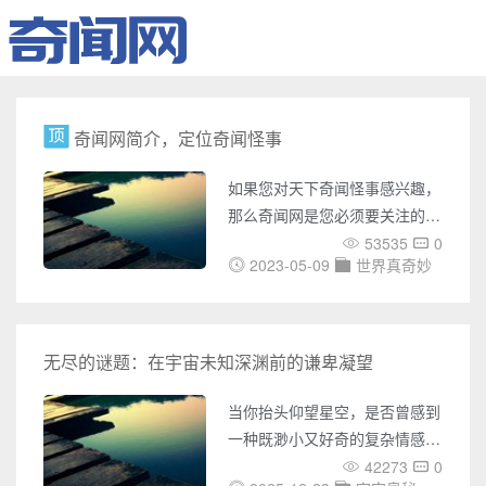
奇闻网简介，定位奇闻怪事
如果您对天下奇闻怪事感兴趣，
那么奇闻网是您必须要关注的网
站。奇闻网是一个专门介绍世界
53535
0
2023-05-09
世界真奇妙
各地奇闻怪事的网站，它涵盖了
UFO事件、灵异事件、未解之
谜、世界之最、奇闻趣事、天下
奇闻、恐怖故事、考古发现、宇
无尽的谜题：在宇宙未知深渊前的谦卑凝望
宙奥秘、吉尼斯记录等多个方
面，它的内容极为丰富，涉及面
当你抬头仰望星空，是否曾感到
广，为您带来了无数神秘之旅。
一种既渺小又好奇的复杂情感？
在奇闻网上，您可以了解各种国
那些闪烁的光点，不过是宇宙这
42273
0