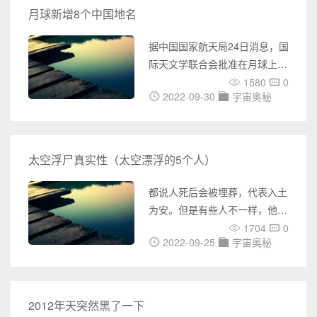
空调就能解决的问题哦！还有，
月球新增8个中国地名
在金星的大气中充斥着密集的硫
酸云！硫酸对人体危害的严重性
据中国国家航天局24日消息，国
众所周知，在这样的环境中生活
际天文学联合会批准在月球上新
可是异想天开呀。所以，金星就
增8个中国地名，它们分别为：
1580
0
不是我们的选择了。 那木星
2022-09-30
宇宙奥秘
天船基地、华山、衡山、裴秀、
呢？朋友们，我们先来试想一个
刘徽、沈括、宋应星和徐光启。
画面：
此外，嫦娥五号任务创造了五项
中国首次，首次在地外天体的采
太空浮尸真实性（太空漂浮的5个人）
样与封装。月球上新增8个中国
地名是什么情况国际天文学联合
都说人死后会被埋葬，代表入土
会（IAU）于2021年5月24日公
为安。但是有些人不一样，他们
布，批准中国提议在嫦娥五号降
死后一直在离地球最远的地方。
1704
0
落地点附近的8个月球地貌的命
2022-09-25
宇宙奥秘
太空探索一直是科学界的一个主
名申请。至此，月球上的中国地
题，迄今为止，我们已经实现了
名达35
把宇航员送到太空的技术。苏联
有3位宇航员，在苏联早期研发
2012年天突然黑了一下
载人航天技术的时候，被送上太