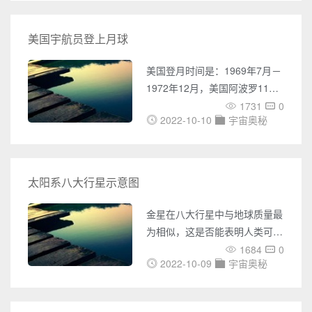
间需要一个中转站，制造月球就
布环形山，与月球和其他卫星相
是为了能够
似，其地质在数十亿年来都处于
美国宇航员登上月球
非活动状态，水星大气稀薄能供
人类呼吸的氧气，主要由氦、汽
美国登月时间是：1969年7月－
化钠以及少量氧气共同组成。水
1972年12月，美国阿波罗11号
星的昼夜温差非常大，白天温度
－17号，先后将12名宇航员送
1731
0
极高，最高的时候可能达到427
2022-10-10
宇宙奥秘
上月球。也就是说美国登月7
摄氏度，夜晚温度极低，可能会
次，但成功6次，阿波罗13号因
达到零下173
故障未登月而中途返回。美国第
一次载人登月成功时间是第一次
太阳系八大行星示意图
载人宇宙飞船登月成功是1969
年。1969年7月20日，飞行时间
金星在八大行星中与地球质量最
为8天3小时，首次载人月球登陆
为相似，这是否能表明人类可投
行动，首次在月球行走。由美国
身于金星的怀抱中呢？要知道，
1684
0
宇航员尼尔·阿姆斯特朗从“
2022-10-09
宇宙奥秘
金星可是住在太阳的不远处，所
以金星的球体表面温度远远超出
了人体可承受的范围，这可不是