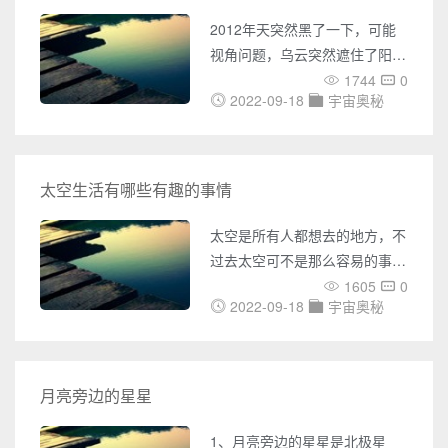
空。但是在一次执行任务的时
2012年天突然黑了一下，可能
候，设备出现了故障，这3位宇
视角问题，乌云突然遮住了阳
航员全部在太空中遇难，到现在
光，或有人眼睛闪过，这都可能
1744
0
为止，他们的尸体仍旧在太空的
2022-09-18
宇宙奥秘
让人感觉天黑了；另外，正常情
某处漂浮着。 第
况下，天突然黑了，只可能是日
全食，但2012年地球上没有出
现过日全食现象，所以有人猜测
太空生活有哪些有趣的事情
2012年天突然黑，可能是世界
末日已经发生，人类已经灭亡，
太空是所有人都想去的地方，不
黑那一下只是地球重置罢了！最
过去太空可不是那么容易的事
近网上有很多人讨论在2012年
情，只有宇航员才能够乘坐航天
1605
0
天突然黑了一下，很多人都评论
2022-09-18
宇宙奥秘
飞船去太空，太空中因为没有空
说这是玛雅人预言2012年世界
气，重力也比地球要小，因此在
末日，但其实真
太空中生活要格外小心，同时也
有非常有趣的事情发生，太空生
月亮旁边的星星
活有哪些有趣的事情？今天小编
就给大家带来了太空生活的所有
1、月亮旁边的星星是北极星