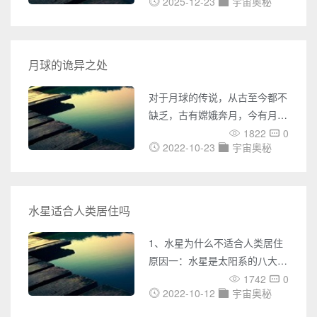
内外UFO事件的报道，包括
2025-12-23
宇宙奥秘
本永恒之书中微不足道的几个字
UFO目击、不明飞行物体的照
符，而这本书的绝大部分内容，
片、视频等各种神秘事件。您还
对我们而言依然是难以解读的密
可以了解到各种灵异事件的报
码。人类对宇宙的探索，恰如在
月球的诡异之处
道，包括鬼魂附身、异象出现等
无边黑暗中点亮一支微弱的蜡
各种令人毛骨悚然的事件。同
烛，每一步前进都照亮了前方更
对于月球的传说，从古至今都不
时，奇闻网还收集了大量未解之
广阔的未知领域。起源之谜：从
缺乏，古有嫦娥奔月，今有月球
谜的
虚无到万物的壮丽史诗关于宇宙
中空说，在现在科技发达的今
1822
0
如何诞生，大爆炸理论为我们描
2022-10-23
宇宙奥秘
天，对于月球神秘之处的探索，
绘了一幅激动人心的图景：大约
不但是没有减少，反而是有增加
138亿年前，一个密度无限大、
的迹象，许多人都说，这一部分
温度无限高的奇点猛然膨胀，时
未解之谜，更让人怀疑月球并不
水星适合人类居住吗
间与空间从此诞生。然而，这个
是一个自然的天体，说不定就是
看似完整的叙事链中却存在着令
一个人为打造的天体。如果这一
1、水星为什么不适合人类居住
人不安的断裂——大爆炸之
个设想是真实存在的，就有人想
原因一：水星是太阳系的八大行
要知道为什么要给地球安排这样
星中最小且最靠近太阳的行星，
1742
0
一个行星呢，当然也有一种可
2022-10-12
宇宙奥秘
水星在远日点的距离大约是在近
能，就是因为地球与其他行星之
日点的1.5倍，而且水星表面遍