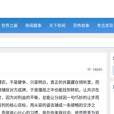
世界之最
奇闻趣事
天下奇闻
恐怖故事
考古发现
16241
博弈。不是硬争，只是明白，真正的共赢藏在倾听里，而
速捕捉对方底牌，于是僵局之中也能找到转机，让共识在
考，因为对利益的平衡，总能让分歧因一句巧妙的让步而
谈判的核心目标，用从容的姿态铺成一条顺畅的交涉之
，而是将心比心的习惯，是在你来我往中，依然愿意为双