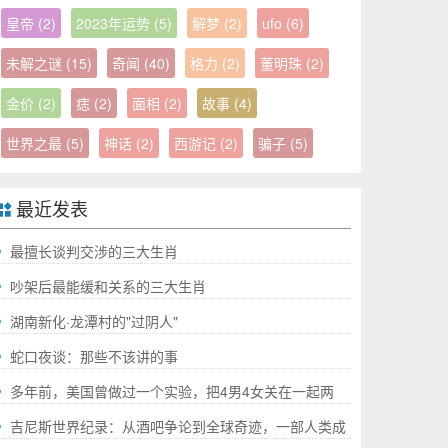
皇帝
(2)
2023年运势
(5)
解梦
(2)
ufo
(6)
未解之谜
(15)
奇闻
(40)
格力
(2)
董明珠
(2)
金价
(2)
痣
(2)
面相
(2)
故事
(4)
世界之最
(5)
神话
(2)
西游记
(2)
骗子
(5)
最近发表
最擅长谈判交涉的三大生肖
吵架后最能缓和关系的三大生肖
湖南新化·龙潭村的"过阴人"
蛇口夜谈：那些不该讲的事
多年前，美国曾做过一个实验，把4男4女关在一起两
年，结果如何?
吉尼斯世界纪录：从酒吧争论到全球奇迹，一部人类成