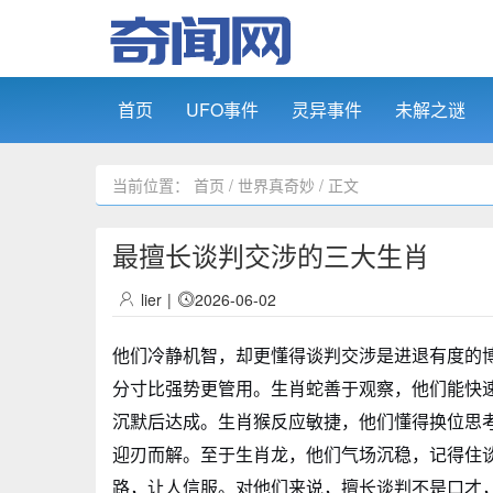
首页
UFO事件
灵异事件
未解之谜
当前位置：
首页
/
世界真奇妙
/ 正文
最擅长谈判交涉的三大生肖
lier
|
2026-06-02
他们冷静机智，却更懂得谈判交涉是进退有度的
分寸比强势更管用。生肖蛇善于观察，他们能快
沉默后达成。生肖猴反应敏捷，他们懂得换位思
迎刃而解。至于生肖龙，他们气场沉稳，记得住
路，让人信服。对他们来说，擅长谈判不是口才