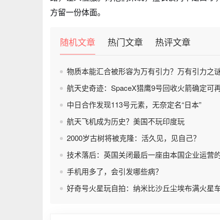
方留一份体面。
随机文章
热门文章
热评文章
物质本能汇合被形容为万有引力？万有引力之
航天史奇迹：SpaceX猎鹰9号回收火箭确定可
中日合作发现113号元素，无奈定名“日本”
航天飞机成为历史？美国不玩印度玩
2000岁古树将被克隆：活久见，见自己？
技术落后：英国关闭最后一座由本国企业运营
手机用多了，会引发哪些病？
好奇号火星玩自拍：纳米比沙丘尘埃布满火星