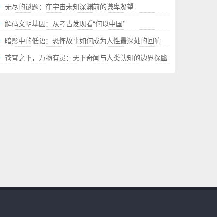
就的“极限”百科全书
无尽的谜题：在宇宙未知深渊前的谦卑凝望
解码文明基因：从考古发现看“何以中国”
暗影中的低语：恐怖故事如何成为人性最深处的回响
苍穹之下，万物有灵：天下奇闻与人类认知的边界探幽