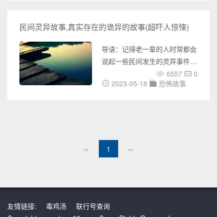
色情演员，拍摄了一部以“佩林
中旬，谢秀明的妻子在一株柏树
瞒着丈夫偷情”为主题的火爆色
根部发现形状怪异的“石头”，后
民间灵异故事,真实存在的诡异的故事(超吓人惊悚)
情电
经鉴别，该化石属恐龙后腿骨化
石。目前，这批恐龙化石由重庆
导语：记得老一辈的人时常都会
市地勘局进行保护、鉴定。
说起一些民间发生的灵异事件，
现在回想起来也会感觉背后一阵
6557
0
2023-05-18
恐怖故事
发凉。总是有些灵异事件的发生
无法解释清楚，接下来呢猎事百
科网小编为大家盘点了以下民间
灵异故事，我们大家赶紧一起来
看看吧!说不定有你喜欢的民间
灵异故事哟~~民间灵异故事一、
‹‹
1
››
拳打恶鬼这个故事是我爷爷讲
的:以前我们老家尚武的人很
多，爷爷也是其中之一，我爷爷
有个朋友是练梅花拳的两人经常
友情链接:
毒鸡汤
联行号查询
一起切磋喝酒。有天晚上，俩人