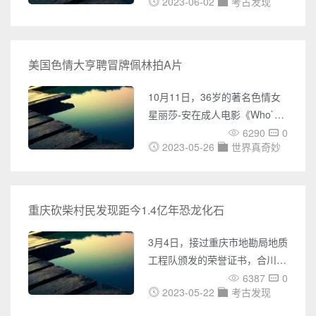
内外UFO事件的报道，包括
2023-06-02
考古发现
镇布村，现存中轴线上还有舞
UFO目击、不明飞行物体的照
楼、献殿、前殿、后殿以及诸多
片、视频等各种神秘事件。您还
朵殿、两厢等。 布村玉皇庙
可以了解到各种灵异事件的报
没有发现任何可以准确断代的碑
美国色情大亨聘冒牌佩林拍A片
道，包括鬼魂附身、异象出现等
刻题记，所有建筑只能根据建筑
各种令人毛骨悚然的事件。同
形式推断其建造年代，其中后殿
10月11日，36岁的著名色情女
时，奇闻网还收集了大量未解之
为金代，后殿的东朵殿是元代建
星丽莎-安在成人电影《Who`s
谜的
筑，献殿、舞楼及两厢等都是清
Nailin Paylin》中扮演Serra
6290
0
和民国以后的。前殿有宋、五代
2023-05-26
世界真奇妙
Paylin。注:佩林的英文名称是
等多种推断，个人认为前殿可断
Sarah Palin。10月11日，36岁
为唐，其建造年代很可能是在唐
的著名色情女星丽莎-安在成人
中期。 布村玉皇庙前殿是面
电影《Who`s Nailin Paylin》中
重庆砍柴村民发现距今1.4亿年恐龙化石
阔三间的单檐歇山顶建筑，进深
的扮相。10月11日，美国《好
四椽，前檐用四根八棱内顄石
色客》杂志老板、铁杆民主党人
3月4日，接过重庆市地勘局地质
柱，柱头卷杀较急，无普拍方，
拉里·弗林特为了打击共和党士
工程队颁发的荣誉证书，合川区
阑
气，日前竟然拿美国共和党副总
村民谢秀明才明白，自己砍柴时
6387
0
统竞选人萨拉·佩林“开刀”，他聘
2023-05-22
考古发现
捡的6块“怪石”，竟是距今已1.4
用了一名和佩林模样十分相似的
亿年的恐龙骨骼化石。去年10月