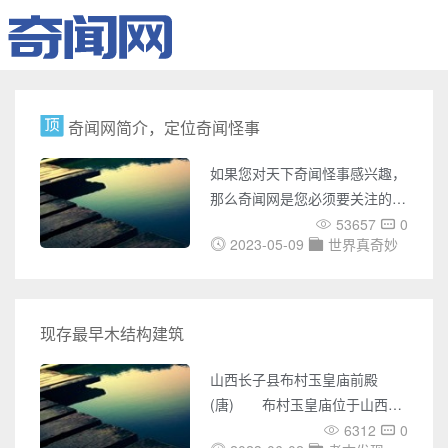
奇闻网简介，定位奇闻怪事
如果您对天下奇闻怪事感兴趣，
那么奇闻网是您必须要关注的网
站。奇闻网是一个专门介绍世界
53657
0
2023-05-09
世界真奇妙
各地奇闻怪事的网站，它涵盖了
UFO事件、灵异事件、未解之
谜、世界之最、奇闻趣事、天下
奇闻、恐怖故事、考古发现、宇
现存最早木结构建筑
宙奥秘、吉尼斯记录等多个方
面，它的内容极为丰富，涉及面
山西长子县布村玉皇庙前殿
广，为您带来了无数神秘之旅。
(唐) 布村玉皇庙位于山西长
在奇闻网上，您可以了解各种国
治市长子县东南二十公里的慈林
6312
0