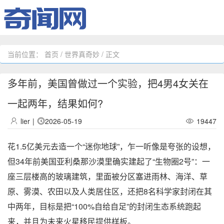
当前位置：
首页
/
世界真奇妙
/ 正文
多年前，美国曾做过一个实验，把4男4女关在
一起两年，结果如何?
lier
|
2026-05-19
19447
花1.5亿美元去造一个“迷你地球”，乍一听像是夸张的设想，
但34年前美国亚利桑那沙漠里确实建起了“生物圈2号”：一
座三层楼高的玻璃建筑，里面被分区塞进雨林、海洋、草
原、雾漠、农田以及人类居住区，还把8名科学家封闭在其
中两年，目标是把“100%自给自足”的封闭生态系统跑起
来，并且为未来火星移民提供样板。