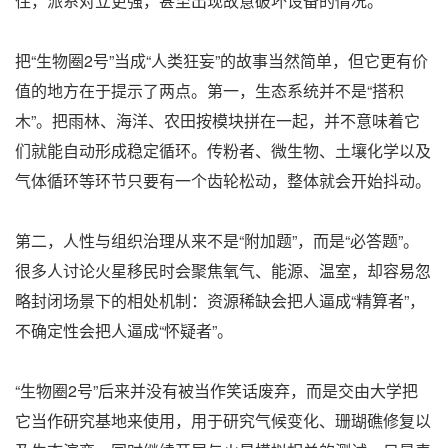
住，派系对立更强，甚至出现故意破坏设备的情况。
把“生物圈2号”当成“人类狂妄”的故事当然简单，但它更有价
值的地方在于提示了两点。第一，生态系统并不是“搭积
木”。把雨林、海洋、农田按模块拼在一起，并不意味着它
们就能自动形成稳定循环。传粉者、微生物、土壤化学以及
气体循环等环节只要有一个齿轮松动，整体就会开始抖动。
第二，人性与组织治理从来不是“附加题”，而是“必答题”。
很多人讨论火星移民时会聚焦氧气、能源、温室，却容易忽
略封闭场景下的相处机制：资源稀缺会把人逼成“精算者”，
不确定性会把人逼成“怀疑者”。
“生物圈2号”后来并没有被当作笑话废弃，而是交由大学把
它当作研究基地来使用，用于研究气候变化、珊瑚礁修复以