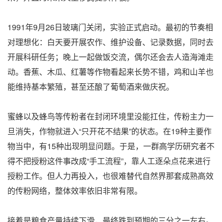
1991年9月26日玻璃门关闭，实验正式启动。最初的节奏相
对理想化：白天要开展农作、维护设备、记录数据，同时去
开展科研任务；晚上一起做饭交流，偶尔还会去人造海滩走
动。香蕉、木瓜、红薯等作物看起来长势不错，鸡和山羊也
能维持基本繁殖，甚至还酿了葡萄酒来做庆祝。
蜜蜂以及蜂鸟等传粉者在封闭环境里没能扛住，传粉主力一
旦消失，作物就进入“只开花不结果”的状态。在19种主要作
物当中，有15种出现明显问题。于是，一群高学历研究者不
得不把授粉这件事改成“手工流程”，靠人工逐朵点花来进行
授粉工作。但人力再投入，也很难替代自然界那套成熟高效
的传粉网络，整体效率依旧非常有限。
接着是粮食产量持续下滑，最终跌到预期的三分之一左右。