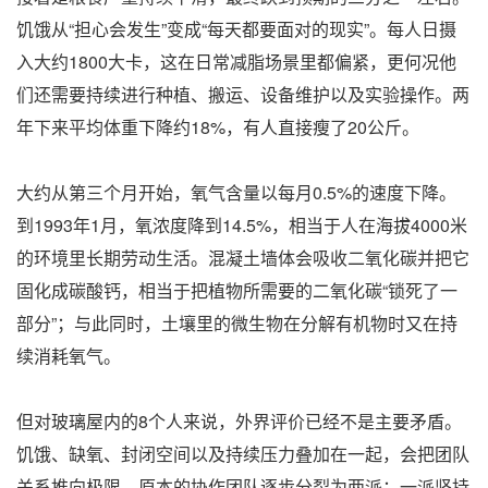
饥饿从“担心会发生”变成“每天都要面对的现实”。每人日摄
入大约1800大卡，这在日常减脂场景里都偏紧，更何况他
们还需要持续进行种植、搬运、设备维护以及实验操作。两
年下来平均体重下降约18%，有人直接瘦了20公斤。
大约从第三个月开始，氧气含量以每月0.5%的速度下降。
到1993年1月，氧浓度降到14.5%，相当于人在海拔4000米
的环境里长期劳动生活。混凝土墙体会吸收二氧化碳并把它
固化成碳酸钙，相当于把植物所需要的二氧化碳“锁死了一
部分”；与此同时，土壤里的微生物在分解有机物时又在持
续消耗氧气。
但对玻璃屋内的8个人来说，外界评价已经不是主要矛盾。
饥饿、缺氧、封闭空间以及持续压力叠加在一起，会把团队
关系推向极限。原本的协作团队逐步分裂为两派：一派坚持