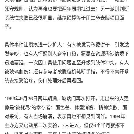
死守规则，认为再难也要把两年周期扛过去；另一派则判断
系统性失败已经很明显，继续硬撑等于用生命去赌项目面
子。
具体事件让裂痕进一步扩大：有人被发现私藏饼干，引发激
烈争吵；也有人怀疑别人多拿口粮，猜忌在资源稀缺情境下
迅速蔓延。一次因工具使用问题甚至升级到肢体冲突，有人
被玻璃割伤；还有参与者被脱粒机轧断手指，不得不离开系
统去接受治疗，伤口处理好后再返回。
1993年9月26日两年期满，玻璃门再次打开，走出来的人更
像是“被耗尽”的幸存者：面色差、体型消瘦、精神涣散。面
对采访，有人当场崩溃，表示再也不想见到同伴。1994年
主办方又启动第二次实验，7人进入，但仅6个半月就撑不