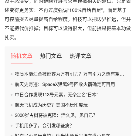
及生态演变，同时继续开展与火星模拟相关的测试，只是表
述变得更务实：不再过度强调“100%自给自足”，而是基于
可控前提去尽量提高自给程度。科技可以把边界推远，但并
不能把代价推掉；目标可以设得很大，但前提是把基本功做
扎实。
随机文章
热门文章
热评文章
物质本能汇合被形容为万有引力？万有引力之谜有望被破解？
航天史奇迹：SpaceX猎鹰9号回收火箭确定可再用
中日合作发现113号元素，无奈定名“日本”
航天飞机成为历史？美国不玩印度玩
2000岁古树将被克隆：活久见，见自己？
手机用多了，会引发哪些病？
好奇号火星玩自拍：纳米比沙丘尘埃布满火星车