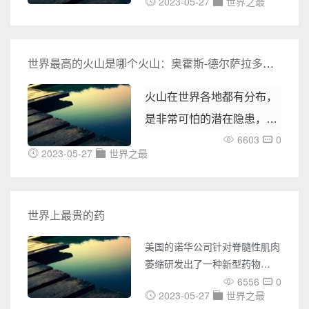
内外UFO事件的报道，包括
2023-05-27
世界之最
河，是苏伊士运河的16倍，巴拿
UFO目击、不明飞行物体的照
马运河的33倍，纵贯南北，是我
片、视频等各种神秘事件。您还
国重要的一条南北水上干线。北
可以了解到各种灵异事件的报
起北京，南至杭州，经过北京、
世界最高的火山是哪个火山：奥霍斯-德尔萨拉多山（6891米）
道，包括鬼魂附身、异象出现等
天津、河北、山东、江苏、浙江
各种令人毛骨悚然的事件。同
六省市，沟通了海河、黄河、淮
火山在世界各地都有分布，
时，奇闻网还收集了大量未解之
河、长江、钱塘江五大水系。不
是非常可怕的潜在隐患，一
谜的
仅便利了南北大量物资的运输交
6603
0
换，也有助于我国的政治、经济
旦火山爆发的话，将会给人
2023-05-27
世界之最
和文化的发展。
类带来极为沉重的灾难。而
火山越高越大，其隐藏的能
量也就越可怕，那么在世界
世界上最贵的药
上，最高的一座火山是哪个
美国的诺华公司针对脊髓性肌肉
火山呢?一起来了解一下
萎缩研发出了一种新型药物
吧。
Zolgensma，被称为世界上最贵
6556
0
2023-05-27
世界之最
的药，据说它也是目前唯一能够