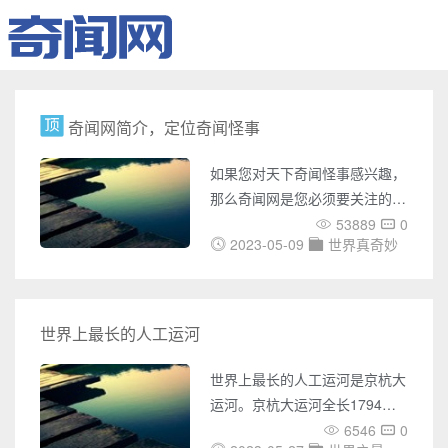
奇闻网简介，定位奇闻怪事
如果您对天下奇闻怪事感兴趣，
那么奇闻网是您必须要关注的网
站。奇闻网是一个专门介绍世界
53889
0
2023-05-09
世界真奇妙
各地奇闻怪事的网站，它涵盖了
UFO事件、灵异事件、未解之
谜、世界之最、奇闻趣事、天下
奇闻、恐怖故事、考古发现、宇
世界上最长的人工运河
宙奥秘、吉尼斯记录等多个方
面，它的内容极为丰富，涉及面
世界上最长的人工运河是京杭大
广，为您带来了无数神秘之旅。
运河。京杭大运河全长1794千
在奇闻网上，您可以了解各种国
米，是世界上最长的一条人工运
6546
0