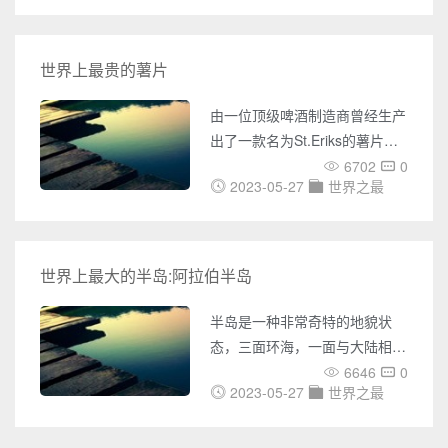
一次性治疗好这一疾病的药物，
但是价格却高达212.5万美金，
几乎相当于一辆豪车的定价了，
世界上最贵的薯片
不过幸运的是，这一药物能够永
久的治疗好肌肉萎缩，所以后续
由一位顶级啤酒制造商曾经生产
投入是非常少的。世界上最贵的
出了一款名为St.Eriks的薯片，
药在2019年的5月24日，美国的
据说每一盒的薯片价格都要买到
6702
0
食品和药物监管局就批准了诺华
2023-05-27
世界之最
56美金，而一盒之中只装有5片
公司的基因疗法药物
薯片而已，也就是说相当于一片
Zolgensma，据说最主要是适用
薯片高达10美金，简直就是在吃
于2岁以下的患有脊髓性肌肉萎
金子，而据生产商自己表示，这
世界上最大的半岛:阿拉伯半岛
缩的小孩，并且和其他的疗法不
些薯片中其实放入了松茸、松露
同的是，这种药物只需要一次性
等不少的名贵食材，所以才会这
半岛是一种非常奇特的地貌状
注射就能治疗
么贵。世界上最贵的薯片这款薯
态，三面环海，一面与大陆相
片的生产商主业其实是生产
连。世界上的半岛数不胜数，不
6646
0
St.Eriks啤酒的，据说他们认为
2023-05-27
世界之最
过最大的半岛只有一个，那就是
只有St.Eriks薯片才能配得上
阿拉伯半岛。阿拉伯半岛将半岛
St.Eriks啤酒，于是才精心的推
的概念体现得淋漓尽致，下面一