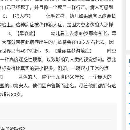
为自己已经死了，并且像一个死尸一样行走。病人可感到
 3、【狼人症】 体毛过盛，幼儿如果患有此症会长
的脸上。这种病症被称作狼人症，是因为患者像狼人那样
。 4、【早衰症】 幼儿看上去像90岁那样苍老，早
大部分带有此病症出生的儿童将会在13岁左右死去。因
全世界只有48个病例。 5、【爱丽丝梦游境症】 时空
的一种高度迷惑性现象，以致影响到人类的视觉感知。患此
目标看得比真实的要小很多。例如，一辆尺寸正常的汽
症】 蓝色的人，整个十九世纪60年代，一个庞大的
联盟的印第安人。他们因布鲁斯而出名。尽管他们都所有这
命超过80岁。
谜有望被破解？