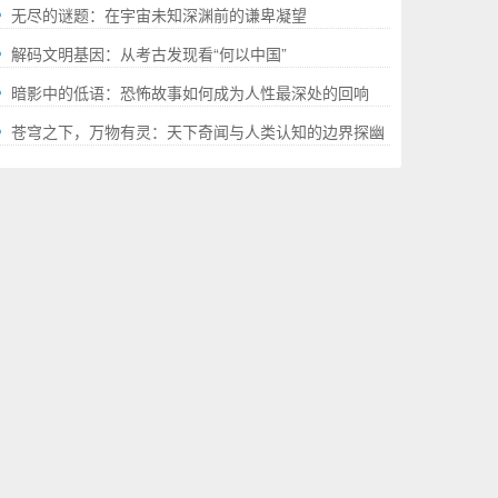
就的“极限”百科全书
无尽的谜题：在宇宙未知深渊前的谦卑凝望
解码文明基因：从考古发现看“何以中国”
暗影中的低语：恐怖故事如何成为人性最深处的回响
苍穹之下，万物有灵：天下奇闻与人类认知的边界探幽