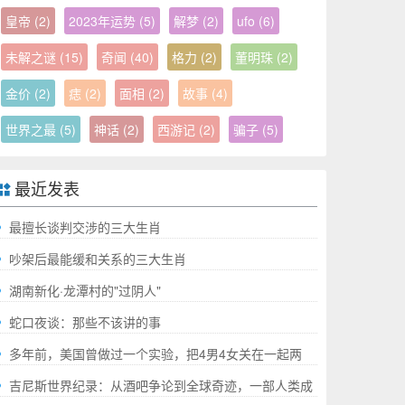
皇帝
(2)
2023年运势
(5)
解梦
(2)
ufo
(6)
未解之谜
(15)
奇闻
(40)
格力
(2)
董明珠
(2)
金价
(2)
痣
(2)
面相
(2)
故事
(4)
世界之最
(5)
神话
(2)
西游记
(2)
骗子
(5)
最近发表
最擅长谈判交涉的三大生肖
吵架后最能缓和关系的三大生肖
湖南新化·龙潭村的"过阴人"
蛇口夜谈：那些不该讲的事
多年前，美国曾做过一个实验，把4男4女关在一起两
年，结果如何?
吉尼斯世界纪录：从酒吧争论到全球奇迹，一部人类成