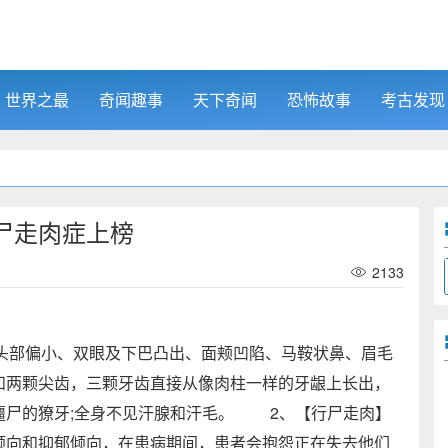
世界之最
奇闻趣事
天下奇闻
恐怖故事
考古发现
尸走肉症上榜
2133
偏小、双眼及下巴凸出、面颊凹陷、马鞍状鼻、眉毛
和两颗尖齿，三颗牙齿直接从像肉柱一样的牙龈上长出，
僵尸的獠牙;全身不见汗腺和汗毛。 2、【行尸走肉】
向和抑郁倾向，在患病期间，患者会抱怨正在失去他们