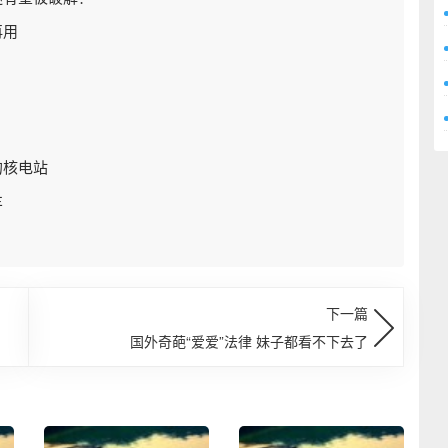
再用
的核电站
车
下一篇
国外奇葩“爱爱”法律 妹子都看不下去了