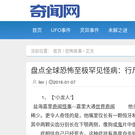
首页
UFO事件
灵异事件
未解之谜
当前位置：
首页
/
恐怖故事
/ 正文
盘点全球恐怖至极罕见怪病：行
lier
|
2016-01-07
1、【“小龙人”】
益海嘉里
奇闻怪事
---嘉里大通
世界奇闻
他头部
稀少。更令人奇怪的是，他嘴里仅长有一颗恒牙
其中两颗尖齿分别长在下颚两侧，像狗或
鬼
片中
症相信自己已经死去，这种症状有高度自杀倾