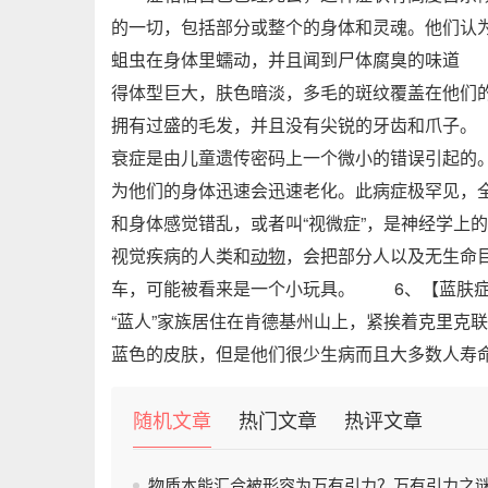
的一切，包括部分或整个的身体和灵魂。他们认
蛆虫在身体里蠕动，并且闻到尸体腐臭的味道
得体型巨大，肤色暗淡，多毛的斑纹覆盖在他们
拥有过盛的毛发，并且没有尖锐的牙齿和爪子
衰症是由儿童遗传密码上一个微小的错误引起的。
为他们的身体迅速会迅速老化。此病症极罕见，
和身体感觉错乱，或者叫“视微症”，是神经学上
视觉疾病的人类和
动物
，会把部分人以及无生命
车，可能被看来是一个小玩具。 6、【蓝肤
“蓝人”家族居住在肯德基州山上，紧挨着克里克
蓝色的皮肤，但是他们很少生病而且大多数人寿
随机文章
热门文章
热评文章
物质本能汇合被形容为万有引力？万有引力之