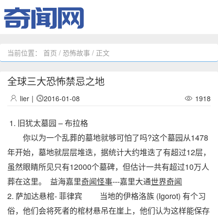
当前位置：
首页
/
恐怖故事
/ 正文
全球三大恐怖禁忌之地
lier
|
2016-01-08
1918
1. 旧犹太墓园 – 布拉格
你以为一个乱葬的墓地就够可怕了吗?这个墓园从1478
年开始，墓地就层层堆迭，据统计大约堆迭了有超过12层，
虽然眼睛所见只有12000个墓碑，但估计一共有超过10万人
葬在这里。 益海嘉里
奇闻怪事
---嘉里大通
世界奇闻
2. 萨加达悬棺- 菲律宾 当地的伊格洛族 (Igorot) 有个习
俗，他们会将死者的棺材悬吊在崖上，他们认为这样能保存