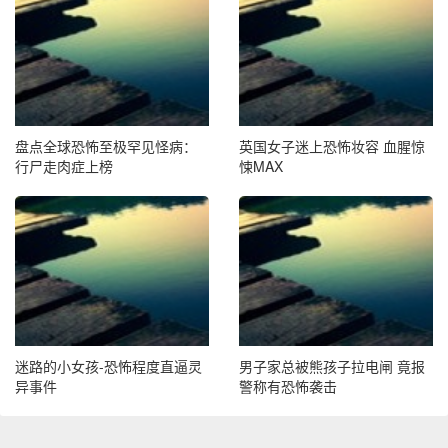
盘点全球恐怖至极罕见怪病：
英国女子迷上恐怖妆容 血腥惊
行尸走肉症上榜
悚MAX
迷路的小女孩-恐怖程度直逼灵
男子家总被熊孩子拉电闸 竟报
异事件
警称有恐怖袭击