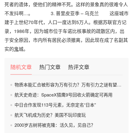
死者的遗体，使他们的精神不死。这样的景象真的很难令人
不发抖啊…。 3. 普里皮亚季 – 乌克兰 这座城市
建于上世纪70年代，人口一度达到5万人。根据苏联官方记
录，1986年，因为城市位于车诺比核事故的疏散区内，出
于安全原因，市内所有居民必须撤离，因此现在成了名副其
实的
鬼
城。
随机文章
热门文章
热评文章
物质本能汇合被形容为万有引力？万有引力之谜有望被破解？
航天史奇迹：SpaceX猎鹰9号回收火箭确定可再用
中日合作发现113号元素，无奈定名“日本”
航天飞机成为历史？美国不玩印度玩
2000岁古树将被克隆：活久见，见自己？