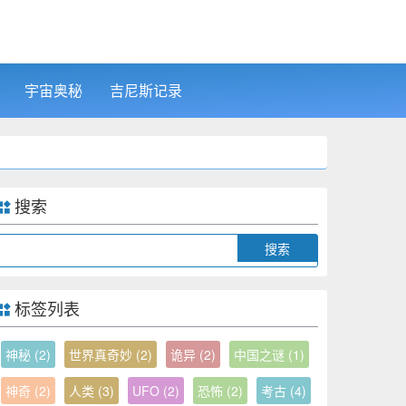
宇宙奥秘
吉尼斯记录
搜索
Search
标签列表
神秘
(2)
世界真奇妙
(2)
诡异
(2)
中国之谜
(1)
神奇
(2)
人类
(3)
UFO
(2)
恐怖
(2)
考古
(4)