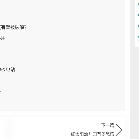
谜有望被破解？
再用
的核电站
车
下一篇
红太阳幼儿园有多恐怖