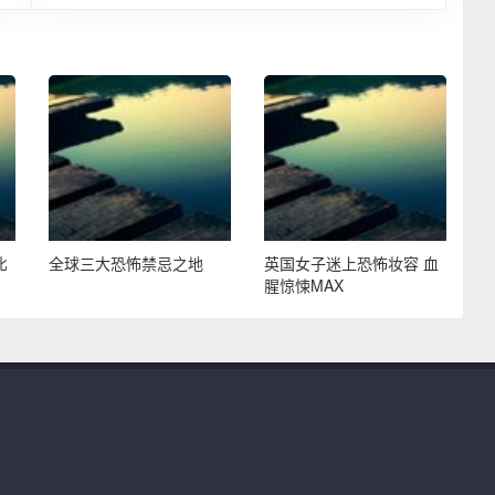
比
全球三大恐怖禁忌之地
英国女子迷上恐怖妆容 血
腥惊悚MAX