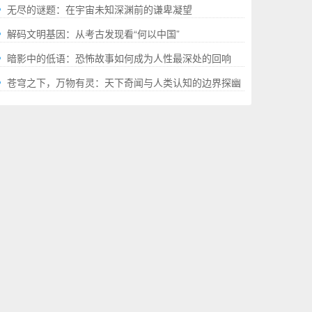
就的“极限”百科全书
无尽的谜题：在宇宙未知深渊前的谦卑凝望
解码文明基因：从考古发现看“何以中国”
暗影中的低语：恐怖故事如何成为人性最深处的回响
苍穹之下，万物有灵：天下奇闻与人类认知的边界探幽