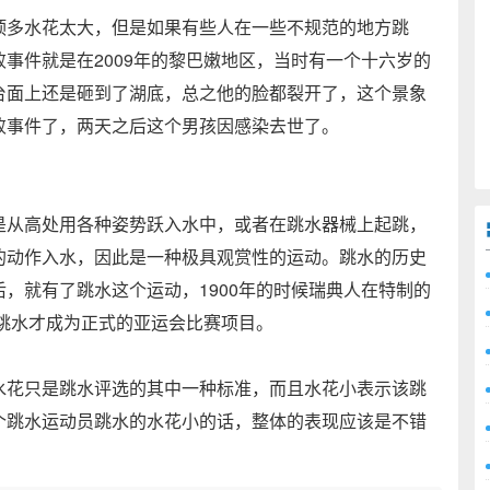
多水花太大，但是如果有些人在一些不规范的地方跳
事件就是在2009年的黎巴嫩地区，当时有一个十六岁的
台面上还是砸到了湖底，总之他的脸都裂开了，这个景象
败事件了，两天之后这个男孩因感染去世了。
从高处用各种姿势跃入水中，或者在跳水器械上起跳，
的动作入水，因此是一种极具观赏性的运动。跳水的历史
，就有了跳水这个运动，1900年的时候瑞典人在特制的
，跳水才成为正式的亚运会比赛项目。
花只是跳水评选的其中一种标准，而且水花小表示该跳
个跳水运动员跳水的水花小的话，整体的表现应该是不错