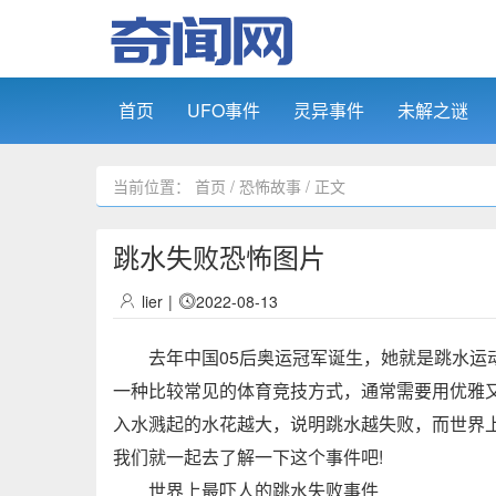
首页
UFO事件
灵异事件
未解之谜
当前位置：
首页
/
恐怖故事
/ 正文
跳水失败恐怖图片
lier
|
2022-08-13
去年中国05后奥运冠军诞生，她就是跳水运动
一种比较常见的体育竞技方式，通常需要用优雅
入水溅起的水花越大，说明跳水越失败，而世界
我们就一起去了解一下这个事件吧!
世界上最吓人的跳水失败事件