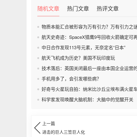
随机文章
热门文章
热评文章
物质本能汇合被形容为万有引力？万有引力之
航天史奇迹：SpaceX猎鹰9号回收火箭确定可
中日合作发现113号元素，无奈定名“日本”
航天飞机成为历史？美国不玩印度玩
技术落后：英国关闭最后一座由本国企业运营
手机用多了，会引发哪些病？
好奇号火星玩自拍：纳米比沙丘尘埃布满火星
科学家发现唤醒大脑机制：大脑中的觉醒开关
上一篇
进击的巨人三笠巨人化