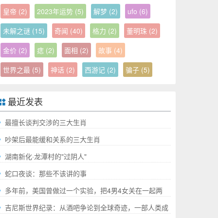
皇帝
(2)
2023年运势
(5)
解梦
(2)
ufo
(6)
未解之谜
(15)
奇闻
(40)
格力
(2)
董明珠
(2)
金价
(2)
痣
(2)
面相
(2)
故事
(4)
世界之最
(5)
神话
(2)
西游记
(2)
骗子
(5)
最近发表
最擅长谈判交涉的三大生肖
吵架后最能缓和关系的三大生肖
湖南新化·龙潭村的"过阴人"
蛇口夜谈：那些不该讲的事
多年前，美国曾做过一个实验，把4男4女关在一起两
年，结果如何?
吉尼斯世界纪录：从酒吧争论到全球奇迹，一部人类成