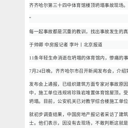
齐齐哈尔第三十四中体育馆楼顶坍塌事故现场
“
每一起事故都是沉重的教训，找出事故发生的
于帅卿 中房报记者 李叶丨北京报道
11条年轻生命消逝在坍塌的体育馆内，惨痛的
7月24日晚，齐齐哈尔市召开新闻发布会，介
发布会上通报，已组织建筑方面专家对事故原
中，施工单位违规将珍珠岩堆置体育馆屋顶。
坍塌。目前，公安机关已对教学综合楼施工单
就初步调查结果，中国房地产报记者采访了建
士。他们表示，因没有去现场，不敢判断这就