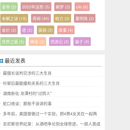
皇帝
(2)
2023年运势
(5)
解梦
(2)
ufo
(6)
未解之谜
(15)
奇闻
(40)
格力
(2)
董明珠
(2)
金价
(2)
痣
(2)
面相
(2)
故事
(4)
世界之最
(5)
神话
(2)
西游记
(2)
骗子
(5)
最近发表
最擅长谈判交涉的三大生肖
吵架后最能缓和关系的三大生肖
湖南新化·龙潭村的"过阴人"
蛇口夜谈：那些不该讲的事
多年前，美国曾做过一个实验，把4男4女关在一起两
年，结果如何?
吉尼斯世界纪录：从酒吧争论到全球奇迹，一部人类成