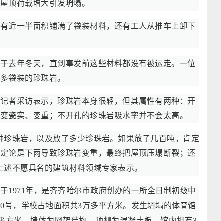
致屋顶荷载增大引发坍塌。
上有近一半面积铺满了袋装材料，还有工人从推车上卸下
摄于去年冬天，直到事发前这些材料都没有被运走。一位
很多袋装的珍珠岩。
受记者采访表示，珍珠岩本身很轻，但其属性有两种：开
会变瓷实、变重；不开孔的珍珠岩吸水率并不会太高。
种珍珠岩，以及放了多少珍珠岩。如果放了几百吨，肯定
下定论是下雨导致珍珠岩变重，最终把屋顶压塌断裂；还
上述不愿具名的建筑材料领域专家表示。
于1971年，是齐齐哈尔市政府创办的一所全日制初级中
70号，学校占地面积共3万多平方米。发生坍塌的体育馆
200平方米，墙体为网架结构，顶棚为混凝土板。馆内拥有3