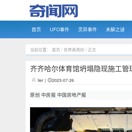
首页
UFO事件
灵异事件
未解之谜
当前位置：
首页
/
世界真奇妙
/ 正文
齐齐哈尔体育馆坍塌隐现施工管
lier
|
2023-07-26
原创 中房报 中国房地产报