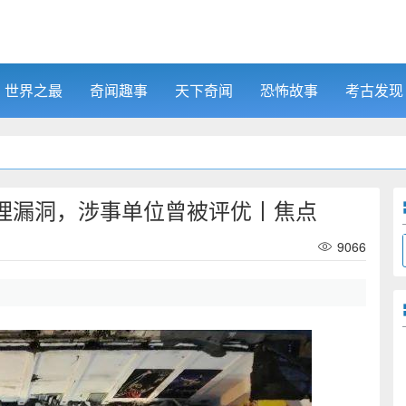
世界之最
奇闻趣事
天下奇闻
恐怖故事
考古发现
理漏洞，涉事单位曾被评优丨焦点
9066