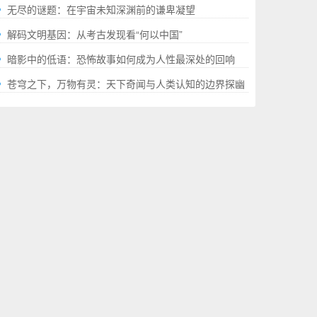
就的“极限”百科全书
无尽的谜题：在宇宙未知深渊前的谦卑凝望
解码文明基因：从考古发现看“何以中国”
暗影中的低语：恐怖故事如何成为人性最深处的回响
苍穹之下，万物有灵：天下奇闻与人类认知的边界探幽