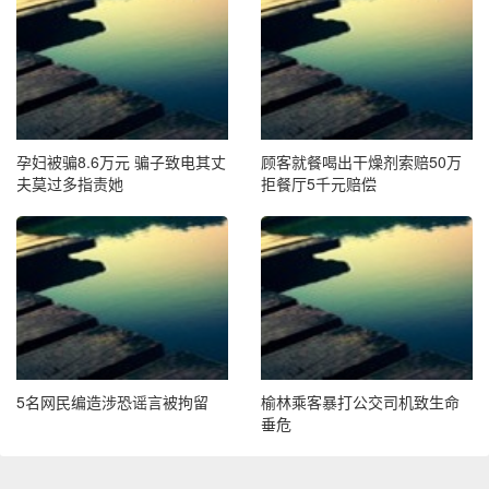
孕妇被骗8.6万元 骗子致电其丈
顾客就餐喝出干燥剂索赔50万
夫莫过多指责她
拒餐厅5千元赔偿
5名网民编造涉恐谣言被拘留
榆林乘客暴打公交司机致生命
垂危