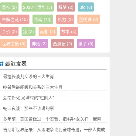
皇帝
(2)
2023年运势
(5)
解梦
(2)
ufo
(6)
未解之谜
(15)
奇闻
(40)
格力
(2)
董明珠
(2)
金价
(2)
痣
(2)
面相
(2)
故事
(4)
世界之最
(5)
神话
(2)
西游记
(2)
骗子
(5)
最近发表
最擅长谈判交涉的三大生肖
吵架后最能缓和关系的三大生肖
湖南新化·龙潭村的"过阴人"
蛇口夜谈：那些不该讲的事
多年前，美国曾做过一个实验，把4男4女关在一起两
年，结果如何?
吉尼斯世界纪录：从酒吧争论到全球奇迹，一部人类成