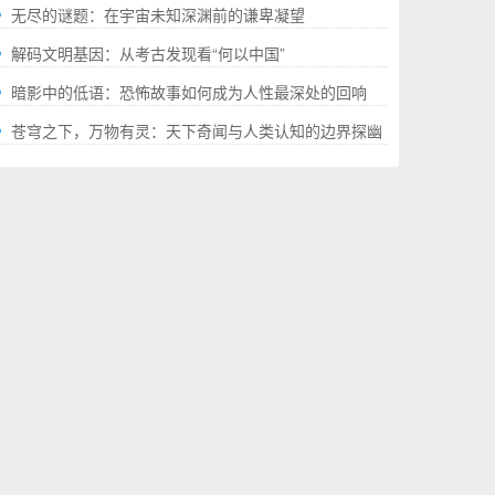
就的“极限”百科全书
无尽的谜题：在宇宙未知深渊前的谦卑凝望
解码文明基因：从考古发现看“何以中国”
暗影中的低语：恐怖故事如何成为人性最深处的回响
苍穹之下，万物有灵：天下奇闻与人类认知的边界探幽