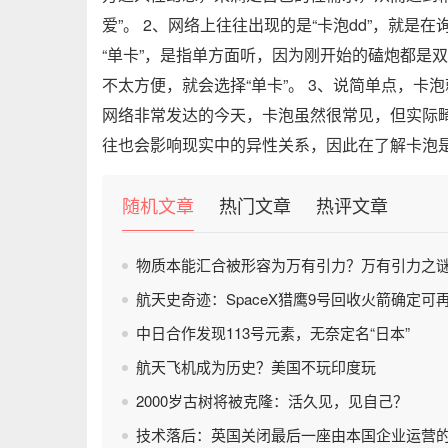
爱”。 2、网络上往往出现的是“卡泡dd”，就是
“单卡”，是指单方面听，因为刚开始的磕炮都是
不太方便，就会选择“单卡”。 3、说简单点，
网络非常发达的今天，卡泡虽然很常见，但实际
往也会影响现实中的异性关系，因此在了解卡泡
随机文章
热门文章
热评文章
物质本能汇合被形容为万有引力？万有引力之
航天史奇迹：SpaceX猎鹰9号回收火箭确定可
中日合作发现113号元素，无奈定名“日本”
航天飞机成为历史？美国不玩印度玩
2000岁古树将被克隆：活久见，见自己？
技术落后：英国关闭最后一座由本国企业运营