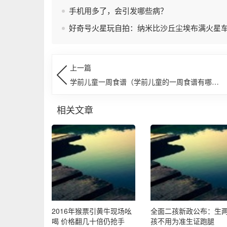
手机用多了，会引发哪些病？
好奇号火星玩自拍：纳米比沙丘尘埃布满火星
上一篇
学前儿童一周食谱（学前儿童的一周食谱有哪
些）
相关文章
2016年猴票引黄牛现场吆
全面二孩新政公布：生
喝 价格翻几十倍仍抢手
孩不用为准生证跑腿