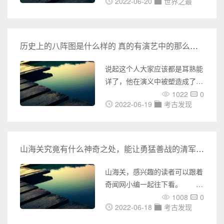
内外UFO事件的报道，包括
2022-06-20
世界之最
作者用或荒诞的插画、或古怪的
UFO目击、不明飞行物体的照
文字在里边隐藏着一段段的秘
片、视频等各种神秘事件。您还
密。 1.塞拉菲尼写本
可以了解到各种灵异事件的报
1976年到1978年由意大利画家
历史上的八阵图是什么样的 真的有演艺中的那么神奇吗
道，包括鬼魂附身、异象出现等
LuigiSerafini创作，这百科全书
各种令人毛骨悚然的事件。同
有两集。里面用插画详细的描述
说起这个人大家应该都是耳熟能
时，奇闻网还收集了大量未解之
一个迷幻的世界。里面的语言是
详了，他在演义中被塑造成了一
谜的
用Serafini自创的密语徒手写
个上知天文下知地理的人物。大
1022
0
作，完全无法被破解。这本全球
2022-06-19
考古发现
家对他的崇拜之情也是溢于言
最神秘天书到今天还被密语专家
表!尤其是诸葛亮的神奇道术更
们研究
是为人所称奇，那么历史上诸葛
亮的真的存在吗?真实的八阵图
山海关究竟有什么神奇之处，能让勇猛善战的清军避之唯恐不及?
又是什么样子的呢?下面小编就
给大家好好讲一讲! 诸葛亮
山海关，感兴趣的读者可以跟着
道号卧龙，这个绰号真不是白叫
奇闻网小编一起往下看。 公
的，他师从司马徽庞德公，与凤
元1616年，统一女真大部，创
1008
0
雏庞统是师兄弟。俩个人各有所
2022-06-18
考古发现
立制度，建立后金，人从此结束
长，但是诸葛亮为人更倾向于不
了分裂，拥有了完善的社会秩