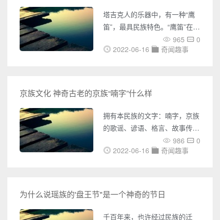
木制造出来的，形状像一只鹊，
塔吉克人的乐器中，有一种“鹰
根据史料的记载，它可以在天上
笛”，最具民族特色。“鹰笛”在塔
飞三天三夜不落下，用现代人的
吉克民间文化生活中非常重要，
965
0
眼光来看，飞三天不算什么，但
2022-06-16
奇闻趣事
远古以来，一直居住在“世界屋
在两千多年前，这就十分了不起
脊”上的塔吉克人，就是用这样
了，堪称当世无敌了，很可惜这
一支小小的“鹰笛”，娱己娱人，
种
抒发自己的愿望和追求的。
京族文化 神奇古老的京族“喃字”什么样
关于“鹰笛”，有很多民间传说，
其中一个是这样的：一位名叫瓦
拥有本民族的文字：喃字，京族
发的小伙子和一个叫古丽米合尔
的歌谣、谚语、格言、故事传说
的姑娘，从小是巴依(头人奴隶
和宗教信仰等，都有相应的历史
986
0
主)的奴隶。，他们相爱了。巴
2022-06-16
奇闻趣事
文献资料，而这些文献资料就是
依知道后很不高兴，便将瓦发打
用喃字记载的。 到京族三岛
发到一个很远的地方去放
采风，我曾经多次拜访京族学者
苏维芳先生。就在苏先生家，我
为什么说瑶族的'盘王节"是一个神奇的节日
有幸看到了大量的京族文献。苏
先生对所收集的资料惜如至宝，
千百年来，也许经过民族的迁