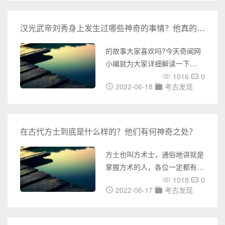
争，这也非常符合无为的气质。
序。1618年，努尔哈赤发布“”讨
不同
明檄文，拉开了入关的序幕。至
汉光武帝刘秀身上发生过哪些神奇的事情？他真的是位面之子吗？
十七年，清军攻下京城，明清战
争持续了整整26年。 期间，
的故事大家喜欢吗?今天奇闻网
八旗铁骑在关外把大明打得够
小编就为大家详细解读一下
呛，大明关外的领土只剩下宁远
~ 在网络上有很多都说篡汉
1016
0
等少数几个城堡还在控制中。清
2022-06-18
考古发现
的就是个穿越者，他的出现使得
军曾经多次穿越长城防线进入中
原有的历程被破坏了，所以那个
原，但每一次都舍近求远，
位面的守护者则派出了“位面之
子”刘秀，结束了王莽，把历史
在古代方士到底是什么样的？他们有何神奇之处？
拉回到原有的进程上。 想必
王莽这个穿越者不用多说，大家
方士也叫方术士，通俗地讲就是
都知道，王莽简直长了一颗现代
掌握方术的人，各位一定都有所
人的大脑，不仅进行改革，连现
耳闻吧。 方士一词最早见于
1018
0
在的高科技都发明出来了。但是
2022-06-17
考古发现
《周礼・秋官・序官》：“方
为什么称刘秀为位面之子呢?咱
士，中士十有六人。”意思就
们今天就来聊聊在刘秀身上发生
是，方士是掌王城四方采地地狱