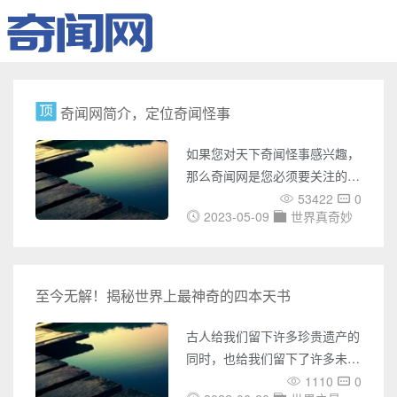
奇闻网简介，定位奇闻怪事
如果您对天下奇闻怪事感兴趣，
那么奇闻网是您必须要关注的网
站。奇闻网是一个专门介绍世界
53422
0
2023-05-09
世界真奇妙
各地奇闻怪事的网站，它涵盖了
UFO事件、灵异事件、未解之
谜、世界之最、奇闻趣事、天下
奇闻、恐怖故事、考古发现、宇
至今无解！揭秘世界上最神奇的四本天书
宙奥秘、吉尼斯记录等多个方
面，它的内容极为丰富，涉及面
古人给我们留下许多珍贵遗产的
广，为您带来了无数神秘之旅。
同时，也给我们留下了许多未解
在奇闻网上，您可以了解各种国
之谜。比如说那些神秘的天书。
1110
0