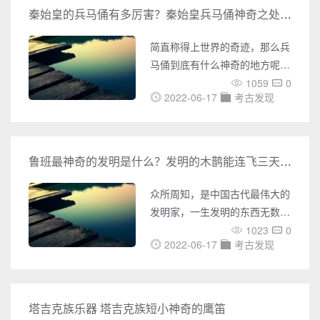
的那些
讼，是一种官职的名称。到，大
秦始皇的兵马俑有多厉害？秦始皇兵马俑神奇之处详解
规模的导致一大部分史料从此轶
散，后人将中医和炼丹这两种完
简直称得上世界的奇迹，那么兵
全不同的东西混为一谈。《・
马俑到底有什么神奇的地方呢?
书》记载“驺衍以阴阳主运显於
这是很多读者都比较关心的问
1059
0
诸侯，而燕齐 海上之方士传其
2022-06-17
考古发现
题，接下来奇闻网小编就和各位
术不能通。” 求仙问道，花
读者一起来了解，给大家一个参
费了大量的人力物力来寻找所谓
考。 秦始皇兵马俑，也称作
长生之
秦俑，位于陕西西安秦陵东面的
鲁班最神奇的发明是什么？发明的木鹊能连飞三天不落地
兵马俑坑中。兵马俑作为古代墓
葬雕塑的一个种类，就是推行人
众所周知，是中国古代最伟大的
陪葬，奴隶为所有，在奴隶主死
发明家，一生发明的东西无数，
后要作为殉葬品与之一同下葬，
其中最为神奇的便是木鹊，这个
1023
0
因此兵马俑也就制成战车、战马
2022-06-17
考古发现
木鹊相当了不起，能连飞3天不
以及人兵的样子，守护陵
落地，简直是古代版的无人机
墓。 秦始皇兵马俑于1974
了，下面奇闻网小编为大家带来
年被发现
详细的文章介绍。 鲁班发明
塔吉克族乐器 塔吉克族短小神奇的鹰笛
的无人机叫做"木鹊"，是用竹、