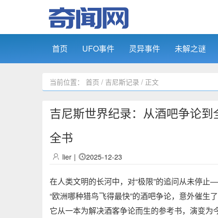
首页
UFO事件
灵异事件
未解之谜
当前位置：
首页
/
吉尼斯记录
/ 正文
吉尼斯世界纪录：从酒吧争论到全
全书
lier
|
2025-12-23
在人类文明的长河中，对“极限”的追问从未停止
“欧洲哪种猎鸟飞得最快”的酒吧争论，意外催生
它从一本为解决酒客争论而生的参考书，演变为今