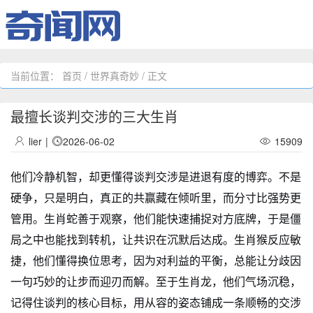
当前位置：
首页
/
世界真奇妙
/ 正文
最擅长谈判交涉的三大生肖
lier
|
2026-06-02
15909
他们冷静机智，却更懂得谈判交涉是进退有度的博弈。不是
硬争，只是明白，真正的共赢藏在倾听里，而分寸比强势更
管用。生肖蛇善于观察，他们能快速捕捉对方底牌，于是僵
局之中也能找到转机，让共识在沉默后达成。生肖猴反应敏
捷，他们懂得换位思考，因为对利益的平衡，总能让分歧因
一句巧妙的让步而迎刃而解。至于生肖龙，他们气场沉稳，
记得住谈判的核心目标，用从容的姿态铺成一条顺畅的交涉