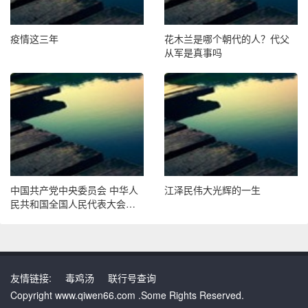
疫情这三年
花木兰是哪个朝代的人？代父
从军是真事吗
中国共产党中央委员会 中华人
江泽民伟大光辉的一生
民共和国全国人民代表大会常
务委员会 中华人民共和国国务
院 中国人民政治协商会议全国
委员会 中国共产党和中华人民
共和国中央军事委员会 告全党
全军全国各族人民书
友情链接:
毒鸡汤
联行号查询
Copyright www.qiwen66.com .Some Rights Reserved.