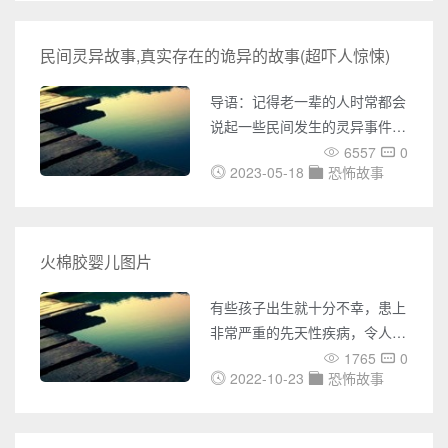
递”。一般情况下，是感官先感
能够被这样认为，也足以说明了
知到信息之后，再把数据交给大
康乃狄克鬼屋事件的诡异和扑所
民间灵异故事,真实存在的诡异的故事(超吓人惊悚)
脑来分析。但在这种人高度紧张
迷离。康乃狄克鬼屋事件康乃狄
的特殊情况下，大脑会极大的放
克鬼屋事件发生的极为诡异，主
导语：记得老一辈的人时常都会
大，并对正常的信号进行扭曲
人公是一位叫做约翰·贝尔的农
说起一些民间发生的灵异事件，
场主，一天他看见玉米田里有一
现在回想起来也会感觉背后一阵
6557
0
只形状古怪的狗，开***打中了
2023-05-18
恐怖故事
发凉。总是有些灵异事件的发生
它，但当他上前捡拾那只狗的时
无法解释清楚，接下来呢猎事百
候，却什么也没有看见。几天
科网小编为大家盘点了以下民间
后，贝尔跟两个儿子一起。看见
灵异故事，我们大家赶紧一起来
火棉胶婴儿图片
橡树高处有只怪鸟贝尔瞄准怪鸟
看看吧!说不定有你喜欢的民间
开了一***，它似乎掉了下来，但
灵异故事哟~~民间灵异故事一、
有些孩子出生就十分不幸，患上
两个儿子跑到树下时，
拳打恶鬼这个故事是我爷爷讲
非常严重的先天性疾病，令人非
的:以前我们老家尚武的人很
常可怜，但是有令人无能为力，
1765
0
多，爷爷也是其中之一，我爷爷
2022-10-23
恐怖故事
这些婴儿从小就遭受着苦难，犹
有个朋友是练梅花拳的两人经常
如受到上天谴责一样，火棉胶婴
一起切磋喝酒。有天晚上，俩人
儿就是非常惨的一种病症，今天