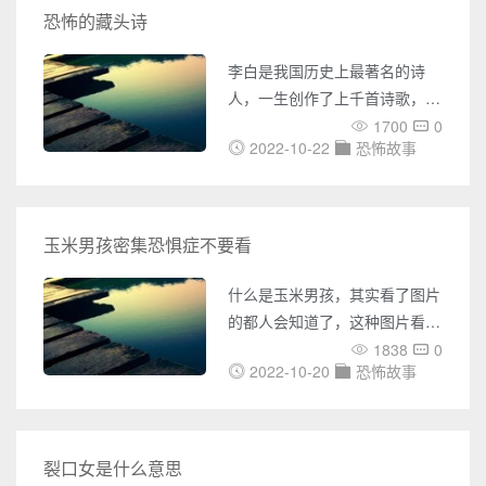
在羊肉馆喝完酒，一起回家，爷
小编为大家收集到了非常类似火
恐怖的藏头诗
爷和朋友两家离得很近，所以一
棉胶婴儿长大后图片，一起来看
起走的，不知走了多久，突然有
一下吧。 火棉胶婴儿长大后图
李白是我国历史上最著名的诗
几个人不知从哪冒了出来，那
片 网络上没有非常准确的婴儿
人，一生创作了上千首诗歌，不
长大后的图片，只有小婴儿的图
过最近网上有传言说李白有很多
1700
0
片，说不定长大了就痊愈了，相
2022-10-22
恐怖故事
都是藏头诗，还十分恐怖，今天
信婴儿长大后的
就和大家一起盘点一下李白最恐
怖的藏头诗，其中一首直接是预
言了马航失踪，这让很多人都惊
玉米男孩密集恐惧症不要看
叹李白的预言。但其实这一切都
是靠藏头诗生成器实现的，也就
什么是玉米男孩，其实看了图片
是说这些恐怖的藏头诗是假的。
的都人会知道了，这种图片看的
李白最恐怖的藏头诗 1、《腾
人心发麻，浑身都是的玉米粒那
1838
0
云》（马航失踪） 马腾驾祥
2022-10-20
恐怖故事
样的东西，甚至让人有恶心的感
觉，而且浑身会发冷的感觉，这
就是玉米病，密集恐惧症的人千
万不要看，其实这是皮肤病的一
裂口女是什么意思
种爱，看起来的这个人都特别的