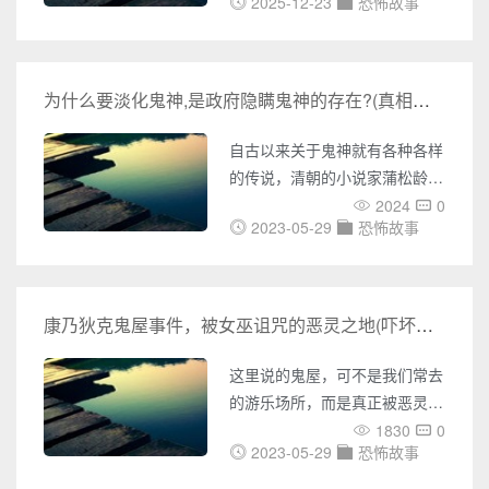
内外UFO事件的报道，包括
2025-12-23
恐怖故事
画面而齐声尖叫；万圣节夜晚，
UFO目击、不明飞行物体的照
孩童们装扮成僵尸与吸血鬼穿梭
片、视频等各种神秘事件。您还
于街道——恐怖，这个看似令人
可以了解到各种灵异事件的报
不安的元素，却如同暗夜中绽放
为什么要淡化鬼神,是政府隐瞒鬼神的存在?(真相揭秘)
道，包括鬼魂附身、异象出现等
的诡异花朵，以其独特的方式渗
各种令人毛骨悚然的事件。同
透进人类文化的每一个角落。从
自古以来关于鬼神就有各种各样
时，奇闻网还收集了大量未解之
远古洞穴中的篝火故事到现代荧
的传说，清朝的小说家蒲松龄还
谜的
幕上的心理惊悚，恐怖叙事如何
根据各种鬼神故事而编写了小说
2024
0
跨越时间与文化的界限，成为人
2023-05-29
恐怖故事
《聊斋志异》，还有人说自己看
类集体意识中不可或缺的组成部
到了鬼，但很少有关于鬼的报
分？当我们被恐怖故事吓得脊背
道。是政府隐瞒鬼神的存在吗?
发凉却又欲罢不能时，我们在恐
下面猎事百科网的小编就为大家
康乃狄克鬼屋事件，被女巫诅咒的恶灵之地(吓坏总统)
惧的究竟是什么？恐怖故事的起
来解答一下吧!夜晚看到诡异现
源可追溯至人类文明的黎明。在
象一个人在极其恐惧的时候，特
这里说的鬼屋，可不是我们常去
尚无文字记载的年代，原始
别是孤单、深夜、电闪雷鸣的时
的游乐场所，而是真正被恶灵环
候，就会看到一些诡异的影像，
绕的诡谲之地。据说康乃狄克鬼
1830
0
或者听到一些不知道从哪里传来
2023-05-29
恐怖故事
屋事件是美国政府唯一承认的灵
的声音。这其实是“神经逆向传
异事件，虽然这句话是假的，但