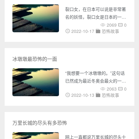
不舒服，尤其是那些有密集恐惧
裂口女，在日本可以说是非常著
症的人，如果看了玉米男孩实物
名的妖怪，裂口女是日本的一个
图的话，估计是会很痛苦的吧，
都市传说，相传裂口是一个披头
2069
0
那么这种玉米饼是怎么来呢？
2022-10-17
恐怖故事
散发，戴着口罩的女人，喜欢抓
如果你有密集恐惧症，那么强烈
小孩子来询问自己漂不漂亮，最
的
后要么会变成和她一样的裂口，
要么就是被杀死，裂口女的传说
冰墩墩最恐怖的一面
一度在日本引起恐慌，裂口女是
什么意思真的存在吗？图片恐怖
“我想要一个冰墩墩的。”这句话
吓死人。裂口女是什么意思？裂
已然成为最近冬奥会最火的一句
口女不仅是一部日本恐怖电影，
话，一只普通的熊猫玩偶，加了
2063
0
也是日本都市传说的一种现代型
2022-10-13
恐怖故事
一个冰壳，摇身一变成为奥运会
妖怪，外形是一名披头散发、用
的顶流。一经上架，冰墩墩就在
口罩蒙着爆裂嘴巴的女
网络上掀起一阵热潮，连同国外
的冬奥商品特许店，也面临着
万里长城的尽头有多恐怖
“一上架即售罄”的态势。2月8
日，湖北孝感的一名女孩突然想
网上一直都说万里长城的尽头十