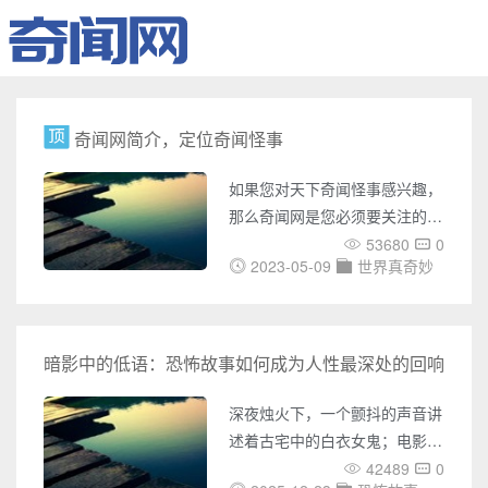
奇闻网简介，定位奇闻怪事
如果您对天下奇闻怪事感兴趣，
那么奇闻网是您必须要关注的网
站。奇闻网是一个专门介绍世界
53680
0
2023-05-09
世界真奇妙
各地奇闻怪事的网站，它涵盖了
UFO事件、灵异事件、未解之
谜、世界之最、奇闻趣事、天下
奇闻、恐怖故事、考古发现、宇
暗影中的低语：恐怖故事如何成为人性最深处的回响
宙奥秘、吉尼斯记录等多个方
面，它的内容极为丰富，涉及面
深夜烛火下，一个颤抖的声音讲
广，为您带来了无数神秘之旅。
述着古宅中的白衣女鬼；电影院
在奇闻网上，您可以了解各种国
黑暗中，观众因突然出现的惊悚
42489
0