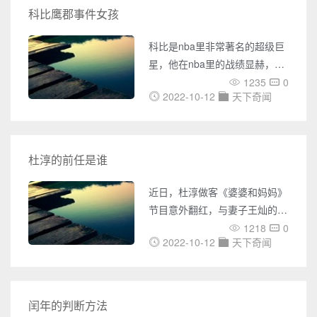
拉、机构靠的是吃红利、名牌国
科比鹰郡事件女孩
企严格遵守证券法等等猜测，但
也有股民认为，国电电力会涨到
科比是nba里非常著名的超级巨
10元等说法，对于国电电力后期
星，他在nba里的战绩显赫，是
会不会涨还需要谨慎观察分析；
一名非常优秀的篮球运动员，但
1235
0
2、国电电力股票还能涨吗为何
2022-10-12
天下奇闻
是2003年的鹰郡事件却让科比
如此之低，国电
蒙上了黑点，女主也因此获得了
不小的名声，那么，科比鹰郡事
件女孩照片，详细过程是什么情
杜淳的前任是谁
况，今天就让小编来带您了解这
让科比悔恨终身的事件。 女主
近日，杜淳做客《婆婆和妈妈》
角名叫凯特琳，她在科比支付了
节目意外翻红，与妻子王灿的互
她大量赔偿后，便没有进行对科
动也让网友直呼磕糖。但在与王
1218
0
比进行纠缠。而她自己却利用这
2022-10-12
天下奇闻
灿结婚之前，杜淳其实是圈内有
一事件女主的身份，参加选秀
名的花花公子，有过好几任女友
都，今天就来盘点一下杜淳的前
任们。 第一任女友是张嘉倪，
闰年的判断方法
两人因《美人如画》结缘，在