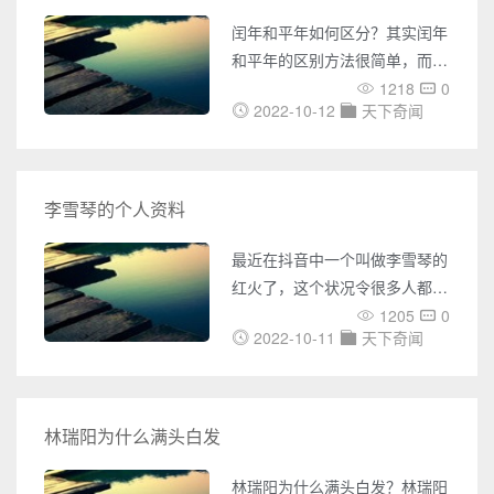
2010年被拍到牵手同行， 据悉
闰年和平年如何区分？其实闰年
到分手之前两人已经走过了将近
和平年的区别方法很简单，而且
六年的岁月，但两人一直都是十
有好几种方法可以区分。闰年的
1218
0
分低调。听说在这段感情中，张
2022-10-12
天下奇闻
判断方法介绍。 闰年和平年如
嘉倪付出许多，可在两人恋爱期
何区分 区分方法一、 一般的能
被4整除的年份是闰年，不能被4
整除的年份是平年。如：1988
李雪琴的个人资料
年2008年是闰年，2005年2006
年2007年是平年。 区分方法
最近在抖音中一个叫做李雪琴的
二、 如果是世纪年(也就是整百
红火了，这个状况令很多人都表
年)，就只有
示不理解，也是好奇李雪琴到底
1205
0
2022-10-11
天下奇闻
是做了什么事情，为什么会令很
多人一直在回应李雪琴呢？其中
是包含了吴亦凡，李雪琴和吴亦
凡是什么关系呢？按照逻辑两个
林瑞阳为什么满头白发
人也是没有联系的吧？那么就来
简单看一看李雪琴的个人资料和
林瑞阳为什么满头白发？林瑞阳