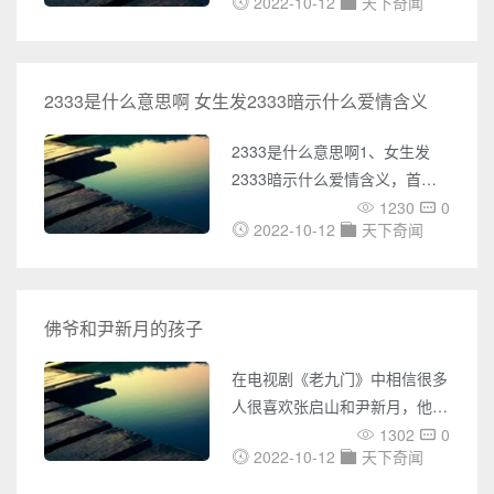
内外UFO事件的报道，包括
2022-10-12
天下奇闻
面上出现一款社交软件，名称叫
UFO目击、不明飞行物体的照
做Soul。soul是一款基于心灵的
片、视频等各种神秘事件。您还
智能社交APP软件，功能是寻找
可以了解到各种灵异事件的报
最适合自己的灵魂伴侣，主打灵
2333是什么意思啊 女生发2333暗示什么爱情含义
道，包括鬼魂附身、异象出现等
魂交流，帮助找到灵魂相契合的
各种令人毛骨悚然的事件。同
陌生人，是颇受当下年轻人欢迎
2333是什么意思啊1、女生发
时，奇闻网还收集了大量未解之
的一款软件。在Z世代带来的社
2333暗示什么爱情含义，首先
谜的
交新浪潮下，Soul引领着下一代
第一个意思就是来源于网络用
1230
0
社交产品的发展方向； 2、Soul
2022-10-12
天下奇闻
语，2333就是啊哈哈哈哈的意
虽然是个社交
思，就是很好笑，主要来源于猫
扑表情第233号，是一张捶地大
笑的表情，因此有很多网友也就
佛爷和尹新月的孩子
在自己喜爱的贴吧或者在论坛上
直接加2333，以此来表示哈哈
在电视剧《老九门》中相信很多
大笑的意思；2、2333一般也用
人很喜欢张启山和尹新月，他俩
于在贴吧或者论坛以及聊天的情
的相识相知和互动令很多网友表
1302
0
况下使用，常常会在评论，弹
2022-10-12
天下奇闻
示羡慕，只是一直认为他俩的戏
幕，以及平时聊天中看到，一般
份很少，是希望他俩可以一直秀