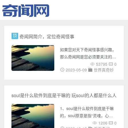
奇闻网简介，定位奇闻怪事
如果您对天下奇闻怪事感兴趣，
那么奇闻网是您必须要关注的网
站。奇闻网是一个专门介绍世界
53795
0
2023-05-09
世界真奇妙
各地奇闻怪事的网站，它涵盖了
UFO事件、灵异事件、未解之
谜、世界之最、奇闻趣事、天下
奇闻、恐怖故事、考古发现、宇
soul是什么软件到底是干嘛的 玩soul的人都是什么人
宙奥秘、吉尼斯记录等多个方
面，它的内容极为丰富，涉及面
1、soul是什么软件到底是干嘛
广，为您带来了无数神秘之旅。
的，soul原意是指“灵魂，心
在奇闻网上，您可以了解各种国
灵，精神”的意思，后来由于市
1206
0