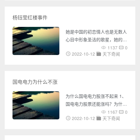
以此来表达自己的心情，以
恩爱，最终的结局其实是他俩在
一起了，而且是结婚生子的情
杨钰莹红楼事件
景，网友则时好奇张启山尹新月
有孩子吗，那么就看看两个人之
她是中国的初恋情人也是无数人
间到底是发生了什么吧！ 在剧
心目中形象圣洁的歌星，她的嗓
中最令人惊艳的应该是张启山和
音和美好容貌带给了她坦荡的星
1137
0
尹新月的在一起，是女追男的戏
2022-10-12
天下奇闻
途和美好的未来。然而险恶的陷
码，尹新月是新月饭店老板的女
阱总是夹杂着甜蜜的诱惑，在美
儿，
好爱情的面前这位单纯的女子成
为了爱情的奴隶。 是误会，是
国电电力为什么不涨
真实还是伤害，外界早就不再在
意，这个受尽了半生误会的歌星
为什么国电电力股涨不起来 1、
依然在若干年以后以不老的容颜
国电电力股票还能涨吗？为什么
来到大家面前，无论人生是否历
国电电力股涨不起来有多种原
1167
0
经风雨，归来依然风华绝代。
2022-10-12
天下奇闻
因，如国家电煤供应紧张、调电
出道神女
价已成定局、散户太多、大机构
空盘、盘子太大私募游资无能力