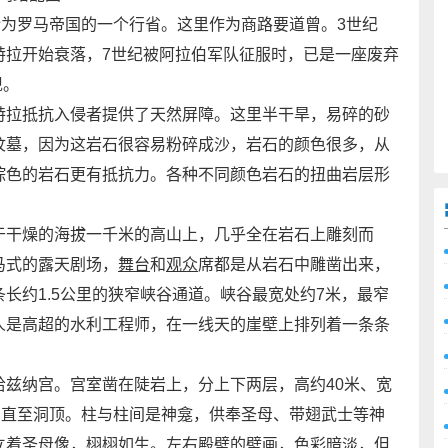
为罗马帝国的一个行省。这里作为商路要道曾。3世纪
特拉开始衰落，7世纪被阿拉伯军队征服时，已是一座废弃
现。
拉抵抗入侵者提供了天然屏障。这里半干旱，易碎的砂
坟墓，因为这岩石很容易粉碎成沙，岩石的颜色很多，从
棕色的岩石更有抵抗力。各种不同颜色岩石的扭曲岩层形
干燥的海拔一千米的高山上，几乎全在岩石上雕刻而
马式的露天剧场，
舞台
和
观众
席都是从岩石中雕凿出来，
长约1.5公里的狭窄峡谷通道。峡谷最宽处约7米，最窄
人是高超的水利工程师，在一线天的崖壁上排列着一条条
纳宫。宫室凿在陡岩上，分上下两层，高约40米、宽
，直至洞顶。柱与柱间是神龛，供奉圣母、带翅武士等神
立着圣母像，栩栩如生。左右殿壁的壁画，色彩暗淡，但