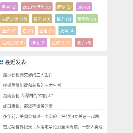
皇帝
(2)
2023年运势
(5)
解梦
(2)
ufo
(6)
未解之谜
(15)
奇闻
(40)
格力
(2)
董明珠
(2)
金价
(2)
痣
(2)
面相
(2)
故事
(4)
世界之最
(5)
神话
(2)
西游记
(2)
骗子
(5)
最近发表
最擅长谈判交涉的三大生肖
吵架后最能缓和关系的三大生肖
湖南新化·龙潭村的"过阴人"
蛇口夜谈：那些不该讲的事
多年前，美国曾做过一个实验，把4男4女关在一起两
年，结果如何?
吉尼斯世界纪录：从酒吧争论到全球奇迹，一部人类成