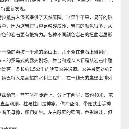
商路，佩特拉开始衰落，7世纪被阿拉伯军队征服时，已
克哈特重新发现。
拉抵抗入侵者提供了天然屏障。这里半干旱，易碎的砂
坟墓，因为这岩石很容易粉碎成沙，岩石的颜色很多，从
棕色的岩石更有抵抗力。各种不同颜色岩石的扭曲岩层形
干燥的海拔一千米的高山上，几乎全在岩石上雕刻而
多人的罗马式的露天剧场，舞台和观众席都是从岩石中雕
迹有一条长约1.5公里的狭窄峡谷通道。峡谷最宽处约7
。纳巴特人是高超的水利工程师，在一线天的崖壁上排列
纳宫。宫室凿在陡岩上，分上下两层，高约40米、宽
，直至洞顶。柱与柱间是神龛，供奉圣母、带翅武士等神
立着圣母像，栩栩如生。左右殿壁的壁画，色彩暗淡，但
。