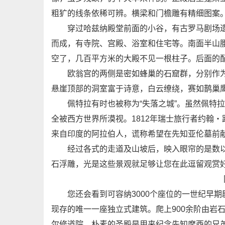
粗犷的线条依稀可辨。横梁和门檐雕有精细图案
穿过哈兹纳殿堂前面的小谷，有古罗马剧场遗
而成，有寺院、宫殿、浴室和住宅等。南面半山
空了，几百平方米的大殿不见一根柱子。后面的
欧翁宫的两侧是密如蜂巢的石窟群，分别作为
悬崖顶部的洞室富于诗意，白云缭绕，赛如鹊巢
佩特拉有时也被称为“失落之城”。虽然佩特拉
全被西方世界所漠视。1812年瑞士旅行者约翰
来自印度的阿拉伯人，谎称希望在先知亚伦墓前
经过各式的走道及山坡后，映入眼帘的是数以
石浮雕，光是这些景观就足够让您在此逗留观赏
您还会看到可容纳3000个座位的一世纪早期
现存的唯一一座独立式建筑。爬上900余阶由岩
尔修道院。朴素的圣殿是用来纪念先知摩西的兄