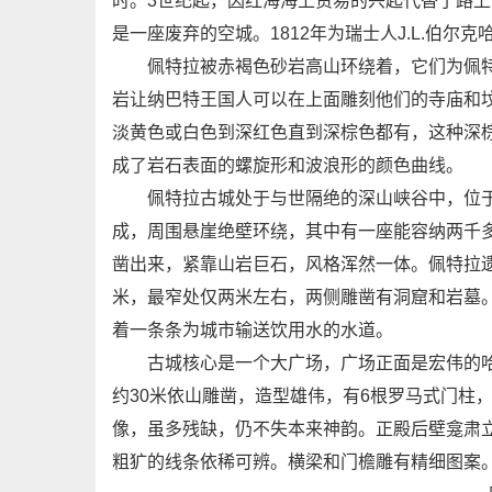
时。3世纪起，因红海海上贸易的兴起代替了路上
是一座废弃的空城。1812年为瑞士人J.L.伯尔
佩特拉被赤褐色砂岩高山环绕着，它们为佩特
岩让纳巴特王国人可以在上面雕刻他们的寺庙和
淡黄色或白色到深红色直到深棕色都有，这种深
成了岩石表面的螺旋形和波浪形的颜色曲线。
佩特拉古城处于与世隔绝的深山峡谷中，位于
成，周围悬崖绝壁环绕，其中有一座能容纳两千
凿出来，紧靠山岩巨石，风格浑然一体。佩特拉遗
米，最窄处仅两米左右，两侧雕凿有洞窟和岩墓
着一条条为城市输送饮用水的水道。
古城核心是一个大广场，广场正面是宏伟的哈兹
约30米依山雕凿，造型雄伟，有6根罗马式门柱
像，虽多残缺，仍不失本来神韵。正殿后壁龛肃
粗犷的线条依稀可辨。横梁和门檐雕有精细图案