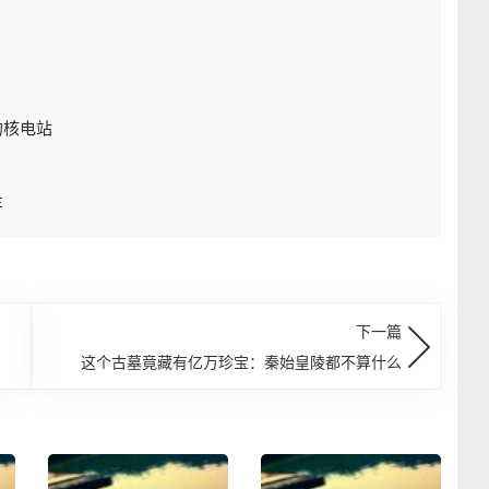
的核电站
车
下一篇
这个古墓竟藏有亿万珍宝：秦始皇陵都不算什么