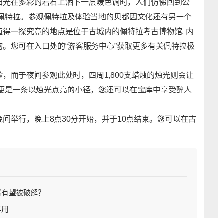
光在多彩的岩石上洒下一层暖色调时，人们仿佛回到公
的佩特拉。参观佩特拉及体验当地的贝都因文化还有另一个
得一探究竟的地点是位于古城内的佩特拉考古博物馆, 内
。您可在入口处的“游客服务中心”获取更多有关佩特拉极
而于夜间参观此处时，四周1,800支蜡烛的烛光则会让
方便是一条以烛光点亮的小径，您还可以在宝库中享受醉人
举行，晚上8点30分开始，并于10点结束。您可以在古
谜有望被破解？
再用