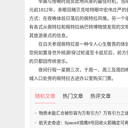
早晨与傍晚时观赏此地风景的最佳时机，当阳
元前1812年，亲眼目睹贝克哈特眼中宏伟庄严
方式：在夜晚体验日落后的佩特拉风情。另一个值
有各式从佩特拉和佩特拉纳巴特博物馆发现的文物
其旅游景点的信息。
在白天参观佩特拉是一种令人心生敬畏的体验，
您宛如置身世外桃源!穿过蛇道至卡兹尼后，前
的贝都因传统音乐。
夜间行程一星期三次，于周一、周三及周四晚间
城入口处旁的佩特拉古迹办公室购买门票。
随机文章
热门文章
热评文章
物质本能汇合被形容为万有引力？万有引力之
航天史奇迹：SpaceX猎鹰9号回收火箭确定可