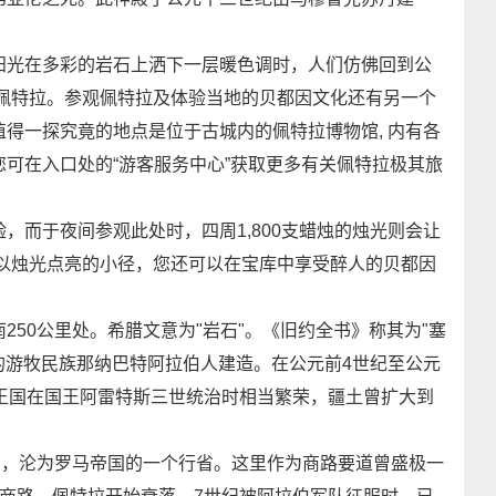
光在多彩的岩石上洒下一层暖色调时，人们仿佛回到公
的佩特拉。参观佩特拉及体验当地的贝都因文化还有另一个
得一探究竟的地点是位于古城内的佩特拉博物馆, 内有各
可在入口处的“游客服务中心”获取更多有关佩特拉极其旅
而于夜间参观此处时，四周1,800支蜡烛的烛光则会让
条以烛光点亮的小径，您还可以在宝库中享受醉人的贝都因
0公里处。希腊文意为"岩石"。《旧约全书》称其为"塞
的游牧民族那纳巴特阿拉伯人建造。在公元前4世纪至公元
王国在国王阿雷特斯三世统治时相当繁荣，疆土曾扩大到
陷，沦为罗马帝国的一个行省。这里作为商路要道曾盛极一