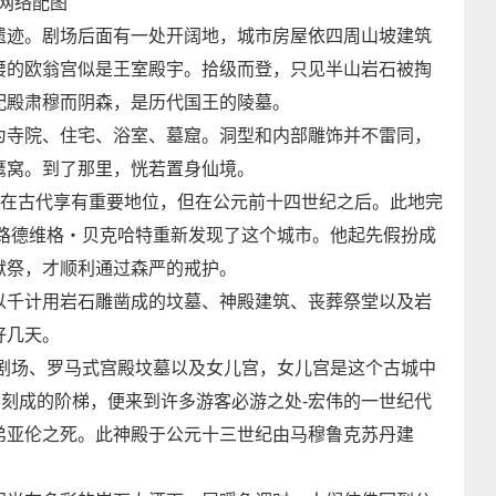
网络配图
迹。剧场后面有一处开阔地，城市房屋依四周山坡建筑
腰的欧翁宫似是王室殿宇。拾级而登，只见半山岩石被掏
配殿肃穆而阴森，是历代国王的陵墓。
寺院、住宅、浴室、墓窟。洞型和内部雕饰并不雷同，
鹰窝。到了那里，恍若置身仙境。
在古代享有重要地位，但在公元前十四世纪之后。此地完
・路德维格・贝克哈特重新发现了这个城市。他起先假扮成
献祭，才顺利通过森严的戒护。
千计用岩石雕凿成的坟墓、神殿建筑、丧葬祭堂以及岩
好几天。
剧场、罗马式宫殿坟墓以及女儿宫，女儿宫是这个古城中
石刻成的阶梯，便来到许多游客必游之处-宏伟的一世纪代
弟亚伦之死。此神殿于公元十三世纪由马穆鲁克苏丹建