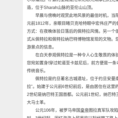
造，位于Sharah山脉的亚伦山山顶。
早晨与傍晚时观赏此地风景的最佳时机，当阳
元前1812年，亲眼目睹贝克哈特眼中宏伟庄严
方式：在夜晚体验日落后的佩特拉风情。另一个值
式从佩特拉和佩特拉纳巴特博物馆发现的文物。您
游景点的信息。
在白天参观佩特拉是一种令人心生敬畏的体验，
您宛如置身!穿过蛇道至卡兹尼后，前方便是一
传统音乐。
佩特拉是约旦著名古城遗址，位于约旦安曼南25
拉"。始建于公元前6世纪前后，是由居住在这里
2世纪是纳巴特王国首都。公元前1世纪，纳巴特
大马士革。
公元106年，被罗马帝国
皇帝
图拉真军队攻