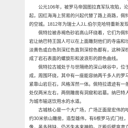
公元106年，被罗马帝国图拉真军队攻陷，沦
起，因红海海上贸易的兴起代替了路上商路，佩
的空城。1812年为瑞士人J.L.伯尔克哈特重新发
佩特拉被赤褐色砂岩高山环绕着，它们为佩特
岩让纳巴特王国人可以在上面雕刻他们的寺庙和
淡黄色或白色到深红色直到深棕色都有，这种深
成了岩石表面的螺旋形和波浪形的颜色曲线。
佩特拉古城处于与世隔绝的深山峡谷中，位于
成，周围环绕，其中有一座能容纳两千多人的罗
紧靠山岩巨石，风格浑然一体。佩特拉遗迹有一条
处仅两米左右，两侧雕凿有洞窟和岩墓。纳巴特
为城市输送饮用水的水道。
古城核心是一个大广场，广场正面是宏伟的哈兹
约30米依山雕凿，造型雄伟，有6根罗马式门柱
像，虽多残缺，仍不失本来神韵。正殿后壁龛肃