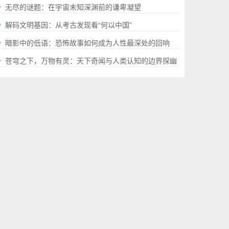
就的“极限”百科全书
无尽的谜题：在宇宙未知深渊前的谦卑凝望
解码文明基因：从考古发现看“何以中国”
暗影中的低语：恐怖故事如何成为人性最深处的回响
苍穹之下，万物有灵：天下奇闻与人类认知的边界探幽