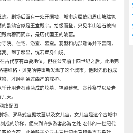
。
迹。剧场后面有一处开阔地，城市房屋依四周山坡建筑
腰的欧翁宫似是王室殿宇。拾级而登，只见半山岩石被掏
配殿肃穆而阴森，是历代国王的陵墓。
寺院、住宅、浴室、墓窟。洞型和内部雕饰并不雷同，
鹰窝。到了那里，恍若置身仙境。
在古代享有重要地位，但在公元前十四世纪之后。此地完
・路德维格・贝克哈特重新发现了这个城市。他起先假扮成
献祭，才顺利通过森严的戒护。
千计用岩石雕凿成的坟墓、神殿建筑、丧葬祭堂以及岩
好几天。
网络配图
剧场、罗马式宫殿坟墓以及女儿宫，女儿宫是这个古城中
石刻成的阶梯，便来到许多游客必游之处-宏伟的一世纪代
弟亚伦之死。此神殿于公元十三世纪由马穆鲁克苏丹建