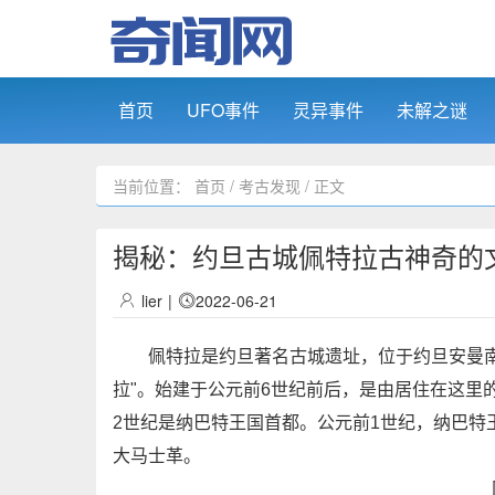
首页
UFO事件
灵异事件
未解之谜
当前位置：
首页
/
考古发现
/ 正文
揭秘：约旦古城佩特拉古神奇的
lier
|
2022-06-21
佩特拉是约旦著名古城遗址，位于约旦安曼南25
拉"。始建于公元前6世纪前后，是由居住在这里
2世纪是纳巴特王国首都。公元前1世纪，纳巴特
大马士革。