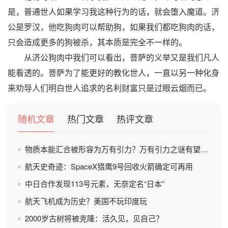
是，普通世人如果学习我这种行为的话，就会堕入魔道。济
公是罗汉，他吃狗肉可以帮助狗，如果我们都吃狗肉的话，
只会造成更多的狗被杀，其本质是完全不一样的。
从济公狗肉中我们可以看出，菩萨的义举又是我们凡人
能看透的。菩萨为了能更好的教化世人，一直以另一种化身
来劝导人们明白世人追求的名利财富只是过眼云烟而已。
随机文章
热门文章
热评文章
物质本能汇合被形容为万有引力？万有引力之谜有望被破解？
航天史奇迹：SpaceX猎鹰9号回收火箭确定可再用
中日合作发现113号元素，无奈定名“日本”
航天飞机成为历史？美国不玩印度玩
2000岁古树将被克隆：活久见，见自己？