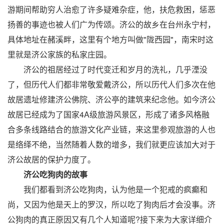
游期间帮助穷人治愈了许多疑难杂症，他，扶危救困，惩恶
扬善的事迹也被人们广为传颂。济公的故乡在台州永宁村，
具体地址在赭溪畔，这里有个地方叫做"陇西园"，南宋时这
里就是济公家族的私家庄园。
济公的祖居经过了时代变迁和岁月的洗礼，几乎湮没
了，但历代人们都非常敬爱戴济公，所以历代人们多次在他
故居遗址修建济公佛院、济公亭的建筑来纪念他。如今济公
故居已经成为了国家4A级旅游风景区，形成了诸多风格融
合多条线路结合的旅游文化产业链，来这里参观旅游的人也
是络绎不绝，当然随着人数的增多，我们就更应该加大对于
济公故居的保护力度了。
济公吃狗肉的故事
我们都看到济公吃狗肉，认为他是一个犯戒的疯癫和
尚，又因为他是天上的罗汉，所以吃了狗肉后才会没事。济
公狗肉的真正原因又有几个人知道呢?接下来为大家详细介