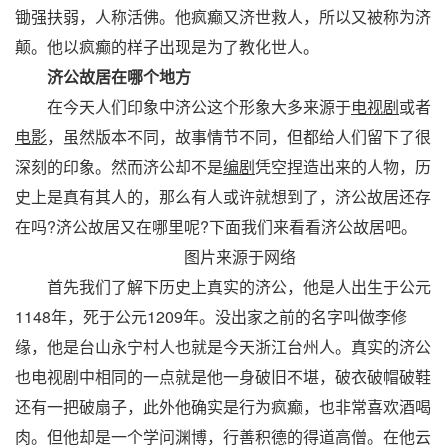
锄强扶弱，人称活佛。他疯癫又济世救人，所以又被称为济
颠。他以疯癫的样子出现是为了教化世人。
济公故居在哪个地方
在今天人们印象中济公这个形象大多来源于
电视剧
或者
电影
，虽然版本不同，故事情节不同，但都给人们留下了很
深刻的印象。然而济公却不是
编剧
凭空捏造出来的人物，历
史上是真有其人的，那么有人或许就想到了，济公故居还存
在吗?济公故居又在哪里呢?下面我们来看看济公故居吧。
图片来源于网络
首先我们了解下历史上真实的济公，他是人出生于公元
1148年，死于公元1209年。没出家之前的名字叫做李修
缘，他是台山永宁村人也就是今天浙江台州人。真实的济公
也电视剧中相同的一点就是他一身破旧不堪，破衣破帽破鞋
还有一把破扇子，此外他确实是行为疯癫，也非常喜欢酒喝
肉。但他却是一个学问渊博，行善积德的得道高僧。在他云