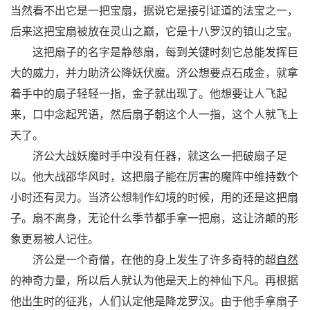
当然看不出它是一把宝扇，据说它是接引证道的法宝之一，
后来这把宝扇被放在灵山之巅，它是十八罗汉的镇山之宝。
这把扇子的名字是静慈扇，每到关键时刻它总能发挥巨
大的威力，并力助济公降妖伏魔。济公想要点石成金，就拿
着手中的扇子轻轻一指，金子就出现了。他想要让人飞起
来，口中念起咒语，然后扇子朝这个人一指，这个人就飞上
天了。
济公大战妖魔时手中没有任器，就这么一把破扇子足
以。他大战邵华风时，这把扇子能在厉害的魔阵中维持数个
小时还有灵力。当济公想制作幻境的时候，用的还是这把扇
子。扇不离身，无论什么季节都手拿一把扇，这让济颠的形
象更易被人记住。
济公是一个奇僧，在他的身上发生了许多奇特的超
自然
的神奇力量，所以后人就认为他是天上的神仙下凡。再根据
他出生时的征兆，人们认定他是降龙罗汉。由于他手拿扇子