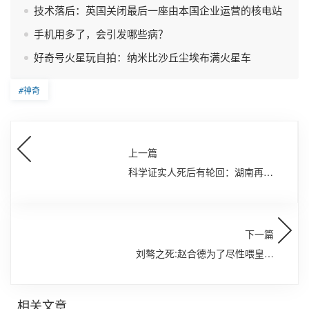
技术落后：英国关闭最后一座由本国企业运营的核电站
手机用多了，会引发哪些病？
好奇号火星玩自拍：纳米比沙丘尘埃布满火星车
#
神奇
上一篇
科学证实人死后有轮回：湖南再生
人转世震惊国人
下一篇
刘骜之死:赵合德为了尽性喂皇帝
吃十颗春药
相关文章