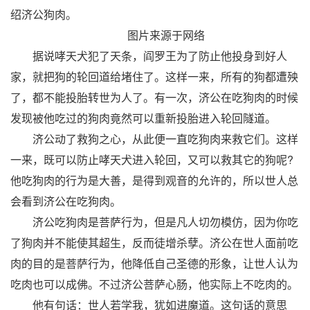
绍济公狗肉。
图片来源于网络
据说哮天犬犯了天条，阎罗王为了防止他投身到好人
家，就把狗的轮回道给堵住了。这样一来，所有的狗都遭殃
了，都不能投胎转世为人了。有一次，济公在吃狗肉的时候
发现被他吃过的狗肉竟然可以重新投胎进入轮回隧道。
济公动了救狗之心，从此便一直吃狗肉来救它们。这样
一来，既可以防止哮天犬进入轮回，又可以救其它的狗呢?
他吃狗肉的行为是大善，是得到观音的允许的，所以世人总
会看到济公在吃狗肉。
济公吃狗肉是菩萨行为，但是凡人切勿模仿，因为你吃
了狗肉并不能使其超生，反而徒增杀孽。济公在世人面前吃
肉的目的是菩萨行为，他降低自己圣德的形象，让世人认为
吃肉也可以成佛。不过济公菩萨心肠，他实际上不吃肉的。
他有句话：世人若学我，犹如进魔道。这句话的意思