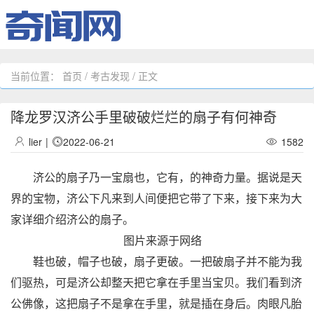
当前位置：
首页
/
考古发现
/ 正文
降龙罗汉济公手里破破烂烂的扇子有何神奇
lier
|
2022-06-21
1582
济公的扇子乃一宝扇也，它有，的神奇力量。据说是天
界的宝物，济公下凡来到人间便把它带了下来，接下来为大
家详细介绍济公的扇子。
图片来源于网络
鞋也破，帽子也破，扇子更破。一把破扇子并不能为我
们驱热，可是济公却整天把它拿在手里当宝贝。我们看到济
公佛像，这把扇子不是拿在手里，就是插在身后。肉眼凡胎