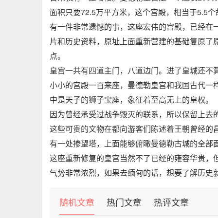
面积只要
72.5
万平方米，这个宫殿，相当于
5.5
个
有一件非常遗憾的事，这座宏伟的宫殿，已经在
片和历史资料，原址上面重新营建的基础复原了
点。
皇宫一共有四道主门，八道边门。进了皇城还不
小小的宫殿一百来座，曼德勒皇宫和我国古代一
中是天子的狮子宝座，象征着至高无上的皇权。
因为曾经承受过战争毁灭的联系，所以保留上去
这些可贵的文物在都向游客们陈述着王朝曾经的
有一处掺望塔，上面能够俯瞰曼德勒古城的全部
这座重新修复的皇宫当然不了已经的雍容华贵，
气势非常浓烈，如果去缅甸的话，想要了解历史
随机文章
热门文章
热评文章