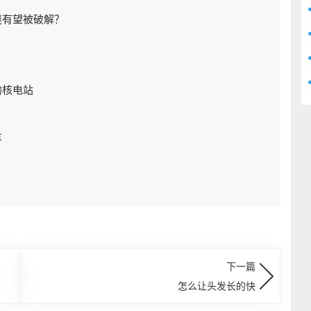
谜有望被破解？
的核电站
车
下一篇
怎么让头发长的快