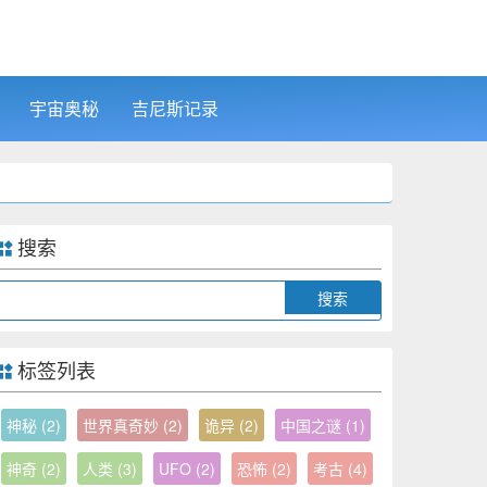
宇宙奥秘
吉尼斯记录
搜索
Search
标签列表
神秘
(2)
世界真奇妙
(2)
诡异
(2)
中国之谜
(1)
神奇
(2)
人类
(3)
UFO
(2)
恐怖
(2)
考古
(4)