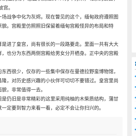
故宫。
一场战争中化为灰烬。现在瞥见的这个，缅甸政府遵照图
原貌。宫殿里仿照照旧保留着缅甸宫殿怪异的布局和特
算是进了皇宫，尚有很长的一段路要走。里面一共有大大
样，也分为东西两侧宫殿给男女分开栖身。正中央的宫殿
的东西很少，仅存的一些集中保存在曼德拉野蛮博物馆，
昌隆，对历史感兴趣的小伙伴可切切不要错过。皇宫里尚
面貌，非常值得一去。
但是仍旧是非常精彩的这里采用纯柚的木柴质结构，蒲甘
就一定要到智力来看一看，必定不会让你扫兴的。