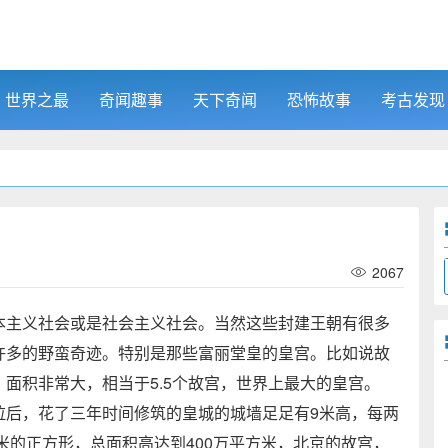
世界之最
奇闻趣事
天下奇闻
恐怖故事
考古发现
2067
主义社会或是社会主义社会。当然这些封建王朝有很多
许多的野蛮奇迹。特别是那些富丽堂皇的皇宫。比如说故
，面积非常大，相当于
5.5
个故宫，世界上最大的皇宫。
拉后，花了三年时间修筑的皇城的城墙足足有
9
米高，每两
米的正方形，总面积高达到
400
万平方米，北京的故宫，