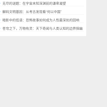
就的“极限”百科全书
无尽的谜题：在宇宙未知深渊前的谦卑凝望
解码文明基因：从考古发现看“何以中国”
暗影中的低语：恐怖故事如何成为人性最深处的回响
苍穹之下，万物有灵：天下奇闻与人类认知的边界探幽