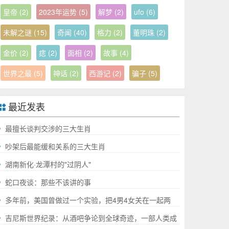
皇帝
(2)
2023年运势
(5)
解梦
(2)
ufo
(6)
未解之谜
(15)
奇闻
(40)
格力
(2)
董明珠
(2)
金价
(2)
痣
(2)
面相
(2)
故事
(4)
世界之最
(5)
神话
(2)
西游记
(2)
骗子
(5)
最近发表
最擅长谈判交涉的三大生肖
吵架后最能缓和关系的三大生肖
湖南新化·龙潭村的"过阴人"
蛇口夜谈：那些不该讲的事
多年前，美国曾做过一个实验，把4男4女关在一起两
年，结果如何?
吉尼斯世界纪录：从酒吧争论到全球奇迹，一部人类成