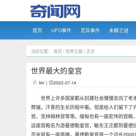
首页
UFO事件
灵异事件
未解之谜
当前位置：
首页
/
世界之最
/ 正文
世界最大的皇宫
lier
|
2022-07-14
世界上许多国家都从封建社会慢慢走向了老本
弊端，
汗青的生长历程中看。但是给人们留下了
宫、克林姆林宫等等。缅甸也有一座宏伟的宫殿
这座宫殿名为游曼德勒皇宫，敏东王迁都到曼德
百米就有一座塔楼。曼德勒皇宫是一个边长
2000