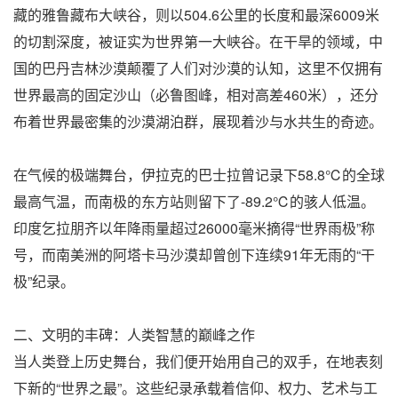
藏的雅鲁藏布大峡谷，则以504.6公里的长度和最深6009米
的切割深度，被证实为世界第一大峡谷。在干旱的领域，中
国的巴丹吉林沙漠颠覆了人们对沙漠的认知，这里不仅拥有
世界最高的固定沙山（必鲁图峰，相对高差460米），还分
布着世界最密集的沙漠湖泊群，展现着沙与水共生的奇迹。
在气候的极端舞台，伊拉克的巴士拉曾记录下58.8℃的全球
最高气温，而南极的东方站则留下了-89.2℃的骇人低温。
印度乞拉朋齐以年降雨量超过26000毫米摘得“世界雨极”称
号，而南美洲的阿塔卡马沙漠却曾创下连续91年无雨的“干
极”纪录。
二、文明的丰碑：人类智慧的巅峰之作
当人类登上历史舞台，我们便开始用自己的双手，在地表刻
下新的“世界之最”。这些纪录承载着信仰、权力、艺术与工