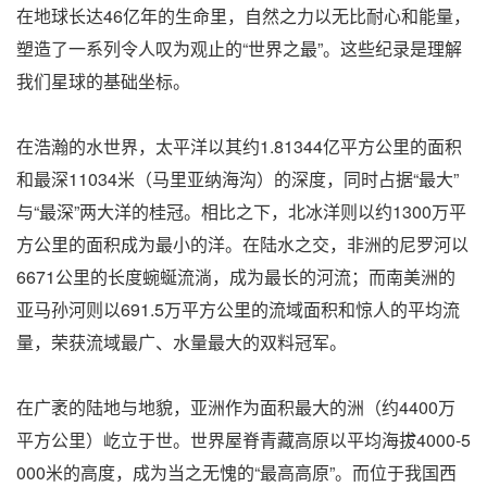
在地球长达46亿年的生命里，自然之力以无比耐心和能量，
塑造了一系列令人叹为观止的“世界之最”。这些纪录是理解
我们星球的基础坐标。
在浩瀚的水世界，太平洋以其约1.81344亿平方公里的面积
和最深11034米（马里亚纳海沟）的深度，同时占据“最大”
与“最深”两大洋的桂冠。相比之下，北冰洋则以约1300万平
方公里的面积成为最小的洋。在陆水之交，非洲的尼罗河以
6671公里的长度蜿蜒流淌，成为最长的河流；而南美洲的
亚马孙河则以691.5万平方公里的流域面积和惊人的平均流
量，荣获流域最广、水量最大的双料冠军。
在广袤的陆地与地貌，亚洲作为面积最大的洲（约4400万
平方公里）屹立于世。世界屋脊青藏高原以平均海拔4000-5
000米的高度，成为当之无愧的“最高高原”。而位于我国西