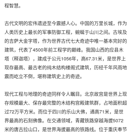
程智慧。
古代文明的宏伟遗迹至今震撼人心。中国的万里长城，作为
人类历史上最长的军事防御工程，蜿蜒于山川之间。古埃及
的吉萨大金字塔，作为世界古代七大奇迹中唯一基本完好的
建筑，代表了4500年前工程学的巅峰。我国山西的应县木
塔（释迦塔），建成于公元1056年，高67.31米，是世界上
现存最高、最古老的纯木结构楼阁式建筑，历经千年风雨地
震而屹立不倒，堪称建筑史上的奇迹。
现代工程与地理的奇迹同样令人瞩目。北京故宫是世界上现
存规模最大、保存最完整的木结构宫殿建筑群，占地面积超
过72万平方米。而位于四川的乐山大佛，通高71米，是世
界最高的石刻佛像。在交通领域，青藏铁路穿越海拔5072
米的唐古拉山口，是世界海拔最高的铁路线。位于重庆奉节