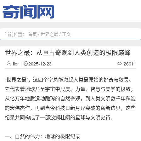
当前位置：
首页
/
世界之最
/ 正文
世界之最：从亘古奇观到人类创造的极限巅峰
lier
|
2025-12-23
26611
“世界之最”，这四个字总能激起人类最原始的好奇与敬畏。
它代表着地球乃至宇宙中尺度、力量、智慧与美学的极致。
从亿万年地质运动雕琢的自然奇观，到人类文明数千年积淀
的宏伟杰作，再到当今科技日新月异突破的崭新边界，这些
纪录共同构成了一部波澜壮阔的星球与文明史诗。
一、自然的伟力：地球的极限纪录